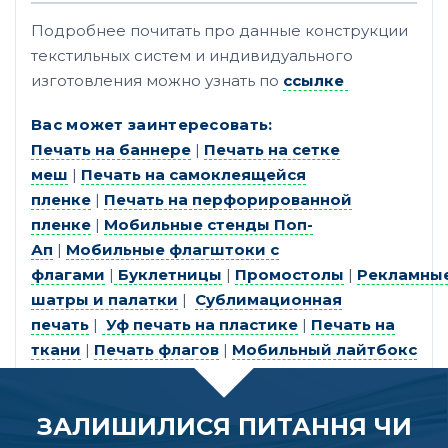
Подробнее почитать про данные конструкции
текстильных систем и индивидуального
изготовления можно узнать по
ссылке
Вас может заинтересовать:
Печать на баннере
|
Печать на сетке
меш
|
Печать на самоклеящейся
пленке
|
Печать на перфорированной
пленке
|
Мобильные стенды Поп-
Ап
|
Мобильные флагштоки с
флагами
|
Буклетницы
|
Промостолы
|
Рекламны
шатры и палатки
|
Сублимационная
печать
|
Уф печать на пластике
|
Печать на
ткани
|
Печать флагов
|
Мобильный лайтбокс
ЗАЛИШИЛИСЯ ПИТАННЯ ЧИ