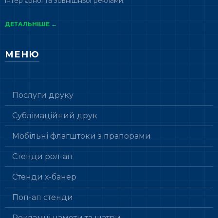
інтер'єрної та зовнішньої реклами.
ДЕТАЛЬНІШЕ →
МЕНЮ
Послуги друку
Сублімаційний друк
Мобільні флагштоки з прапорами
Стенди рол-ап
Стенди х-банер
Поп-ап стенди
Рекламні намети та шатри