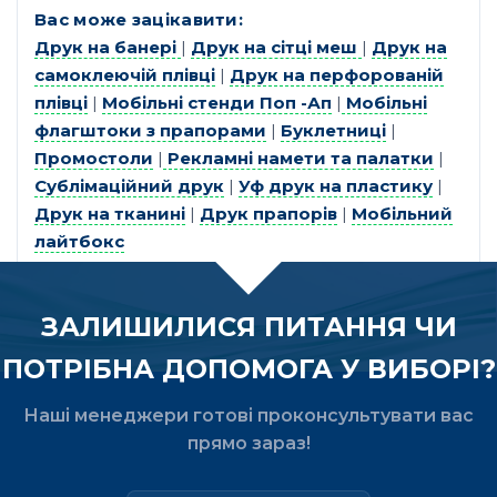
Вас може зацікавити:
Друк на банері
|
Друк на сітці меш
|
Друк на
самоклеючій плівці
|
Друк на перфорованій
плівці
|
Мобільні стенди Поп -Ап
|
Мобільні
флагштоки з прапорами
|
Буклетниці
|
Промостоли
|
Рекламні намети та палатки
|
Сублімаційний друк
|
Уф друк на пластику
|
Друк на тканині
|
Друк прапорів
|
Мобільний
лайтбокс
ЗАЛИШИЛИСЯ ПИТАННЯ ЧИ
ПОТРІБНА ДОПОМОГА У ВИБОРІ?
Наші менеджери готові проконсультувати вас
прямо зараз!