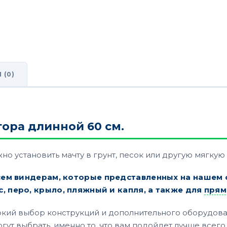
 (0)
ора длинной 60 см.
о установить мачту в грунт, песок или другую мягкую
ем виндерам, которые представленных на нашем с
, перо, крыло, пляжный и капля, а также для
прям
рокий выбор конструкций и дополнительного оборудова
ут выбрать, именно то, что вам подойдет лучше всего