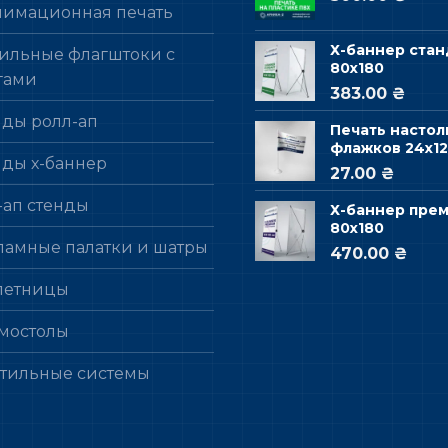
лимационная печать
Х-баннер стан
ильные флагштоки с
80х180
гами
383.00 ₴
нды ролл-ап
Печать настол
флажков 24х12
нды х-баннер
27.00 ₴
-ап стенды
Х-баннер пре
80х180
ламные палатки и шатры
470.00 ₴
летницы
мостолы
стильные системы