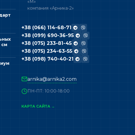
«М»
компания «Арника-2»
дарт
+38 (066) 114-68-71
+38 (099) 690-36-95
ьных
+38 (075) 233-81-45
 см
+38 (075) 234-63-55
+38 (098) 740-40-21
миум
arnika@arnika2.com
ПН-ПТ: 10:00-18:00
КАРТА САЙТА →