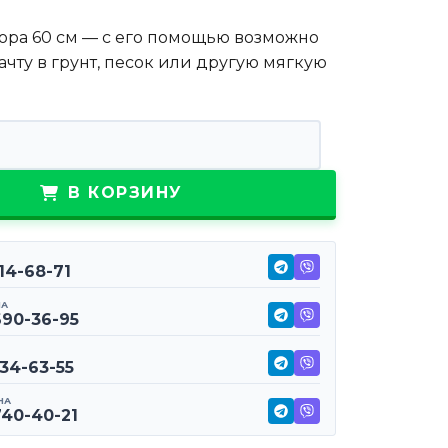
ора 60 см — с его помощью возможно
ачту в грунт, песок или другую мягкую
овара Штык без ротора 60 см
В КОРЗИНУ
114-68-71
НА
690-36-95
234-63-55
НА
740-40-21