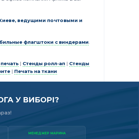
 Киеве, ведущими почтовыми и
бильные флагштоки с виндерами
.
 печать
|
Стенды ролл-ап
|
Стенды
зите
|
Печать на ткани
ГА У ВИБОРІ?
раз!
МЕНЕДЖЕР МАРИНА