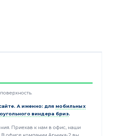
 поверхность.
айте. А именно: для
мобильных
оугольного виндера бриз
.
ния. Приехав к нам в офис, наши
. В офисе компании Арника-2 вы