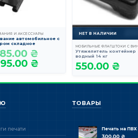
НЕТ В НАЛИЧИИ
ВАНИЯ И АКСЕССУАРЫ
вание автомобильное с
ром складное
385.00
₴
Первоначальная
Утяжелитель контейнер
цена
водный 14 кг
095.00
₴
Текущая
составляла
550.00
₴
цена:
1,385.00 ₴.
1,095.00 ₴.
НЮ
ТОВАРЫ
уги печати
Печать на ПВХ
300.00 ₴