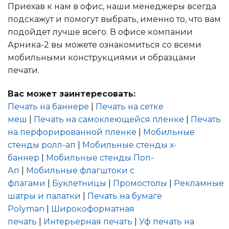
Приехав к нам в офис, наши менеджеры всегда
подскажут и помогут выбрать, именно то, что вам
подойдет лучше всего. В офисе компании
Арника-2 вы можете ознакомиться со всеми
мобильными конструкциями и образцами
печати.
Вас может заинтересовать:
Печать на баннере
|
Печать на сетке
меш
|
Печать на самоклеющейся пленке
|
Печать
на перфорированной пленке
|
Мобильные
стенды ролл-ап
|
Мобильные стенды х-
баннер
|
Мобильные стенды Поп-
Ап
|
Мобильные флагштоки с
флагами
|
Буклетницы
|
Промостолы
|
Рекламные
шатры и палатки
|
Печать на бумаге
Polyman
|
Широкоформатная
печать
|
Интерьерная печать
|
Уф печать на