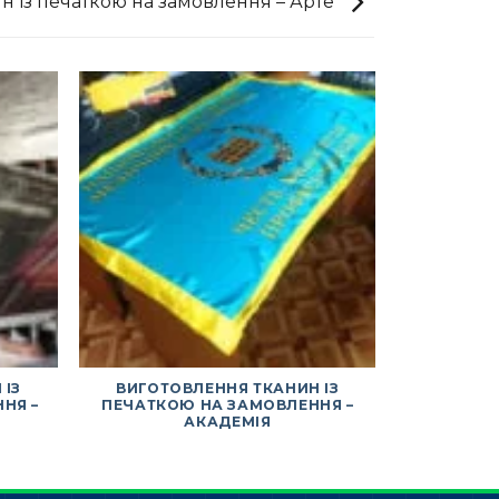
н із печаткою на замовлення – Арте
 ІЗ
ВИГОТОВЛЕННЯ ТКАНИН ІЗ
ВИГОТ
НЯ –
ПЕЧАТКОЮ НА ЗАМОВЛЕННЯ –
ПЕЧАТКО
АКАДЕМІЯ