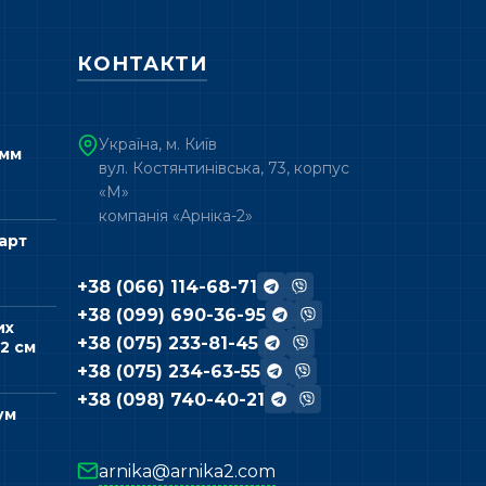
КОНТАКТИ
Україна, м. Київ
 мм
вул. Костянтинівська, 73, корпус
«М»
компанія «Арніка-2»
арт
+38 (066) 114-68-71
+38 (099) 690-36-95
их
+38 (075) 233-81-45
2 см
+38 (075) 234-63-55
+38 (098) 740-40-21
ум
arnika@arnika2.com