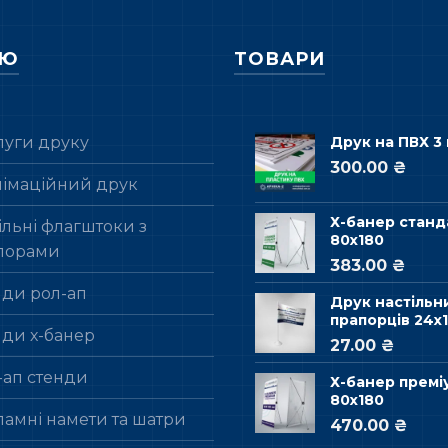
НЮ
ТОВАРИ
луги друку
Друк на ПВХ 3
300.00 ₴
лімаційний друк
Х-банер станд
льні флагштоки з
80х180
порами
383.00 ₴
нди рол-ап
Друк настільн
прапорців 24х1
нди х-банер
27.00 ₴
-ап стенди
Х-банер премі
80х180
ламні намети та шатри
470.00 ₴