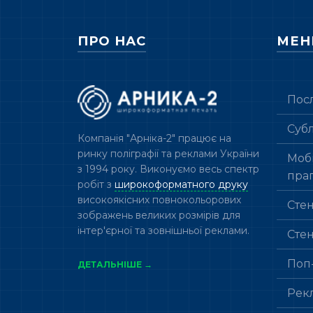
ПРО НАС
МЕ
Пос
Суб
Компанія "Арніка-2" працює на
ринку поліграфії та реклами України
Мобі
з 1994 року. Виконуємо весь спектр
пра
робіт з
широкоформатного друку
високоякісних повнокольорових
Сте
зображень великих розмірів для
інтер'єрної та зовнішньої реклами.
Сте
Поп
ДЕТАЛЬНІШЕ →
Рек