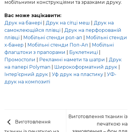
мобільними конструкціями та зразками друку.
Вас може зацікавити:
Друк на банері
|
Друк на сітці меш
|
Друк на
самоклеющійся плівці
|
Друк на перфорованій
плівці
|
Мобільні стенди рол-ап
|
Мобільні стенди
х-банер
|
Мобільні стенди Поп-Ап
|
Мобільні
флагштоки з прапорами
|
Буклетниці
|
Промостоли
|
Рекламні намети та шатри
|
Друк
на папері Polyman
|
Широкоформатний друк
|
Інтер’єрний друк
|
Уф друк на пластику
|
УФ-
друк на композиті
Виготовлення тканин із
Виготовлення
печаткою на
замовлення – фон для
тканин із печаткою на