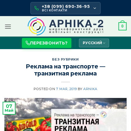
Skip
+38 (099) 690-36-95
to
ВСІ КОНТАКТИ
content
0
ПЕРЕЗВОНИТЬ?
РУССКИЙ
БЕЗ РУБРИКИ
Реклама на транспорте —
транзитная реклама
POSTED ON
7 МАЯ, 2019
BY
ARNIKA
07
Май