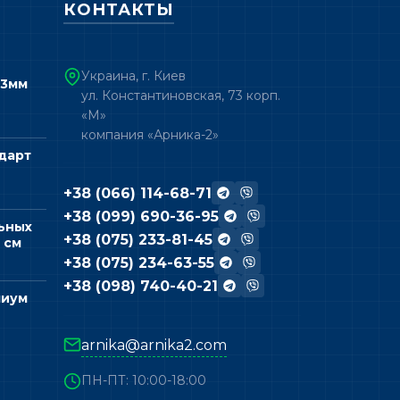
КОНТАКТЫ
Украина, г. Киев
 3мм
ул. Константиновская, 73 корп.
«М»
компания «Арника-2»
дарт
+38 (066) 114-68-71
+38 (099) 690-36-95
ьных
+38 (075) 233-81-45
 см
+38 (075) 234-63-55
+38 (098) 740-40-21
миум
arnika@arnika2.com
ПН-ПТ: 10:00-18:00