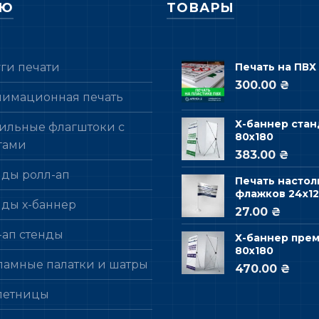
НЮ
ТОВАРЫ
уги печати
Печать на ПВХ
300.00 ₴
лимационная печать
Х-баннер стан
ильные флагштоки с
80х180
гами
383.00 ₴
нды ролл-ап
Печать настол
флажков 24х12
нды х-баннер
27.00 ₴
-ап стенды
Х-баннер пре
80х180
ламные палатки и шатры
470.00 ₴
летницы