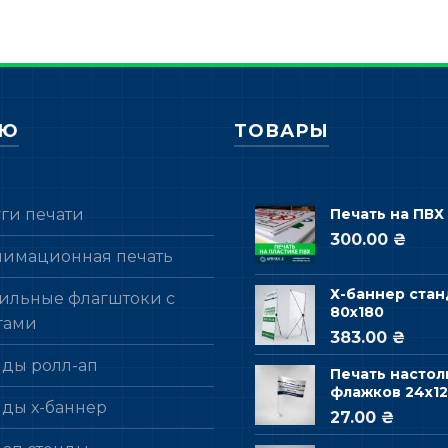
НЮ
ТОВАРЫ
уги печати
Печать на ПВХ
300.00 ₴
лимационная печать
Х-баннер стан
ильные флагштоки с
80х180
гами
383.00 ₴
нды ролл-ап
Печать настол
флажков 24х12
нды х-баннер
27.00 ₴