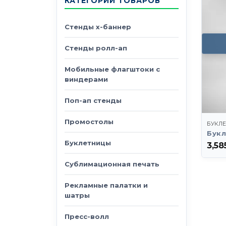
КАТЕГОРИИ ТОВАРОВ
Стенды х-баннер
Стенды ролл-ап
Мобильные флагштоки с
виндерами
Поп-ап стенды
Промостолы
БУКЛ
Букл
Буклетницы
3,58
Сублимационная печать
Рекламные палатки и
шатры
Пресс-волл