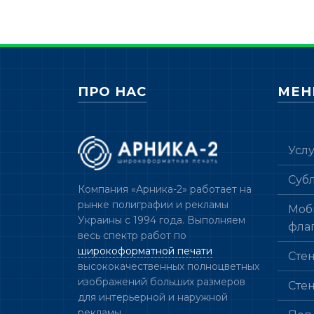
ПРО НАС
МЕ
Усл
Суб
Компания «Арника-2» работает на
рынке полиграфии и рекламы
Моб
Украины с 1994 года. Выполняем
фла
весь спектр работ по
широкоформатной печати
Сте
высококачественных полноцветных
изображений больших размеров
Сте
для интерьерной и наружной
рекламы.