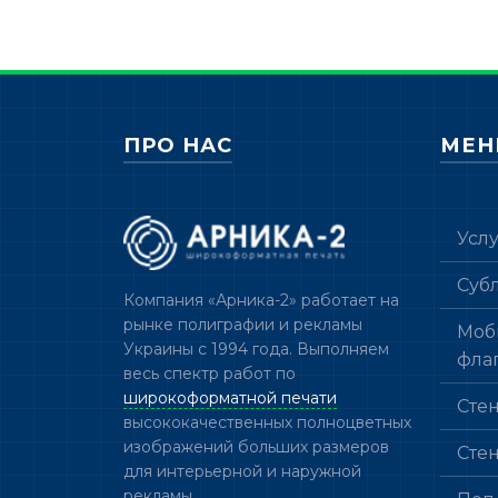
ПРО НАС
МЕ
Усл
Суб
Компания «Арника-2» работает на
рынке полиграфии и рекламы
Моб
Украины с 1994 года. Выполняем
фла
весь спектр работ по
широкоформатной печати
Сте
высококачественных полноцветных
изображений больших размеров
Сте
для интерьерной и наружной
рекламы.