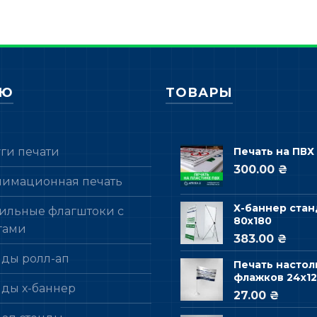
НЮ
ТОВАРЫ
уги печати
Печать на ПВХ
300.00 ₴
лимационная печать
Х-баннер стан
ильные флагштоки с
80х180
гами
383.00 ₴
нды ролл-ап
Печать настол
флажков 24х12
нды х-баннер
27.00 ₴