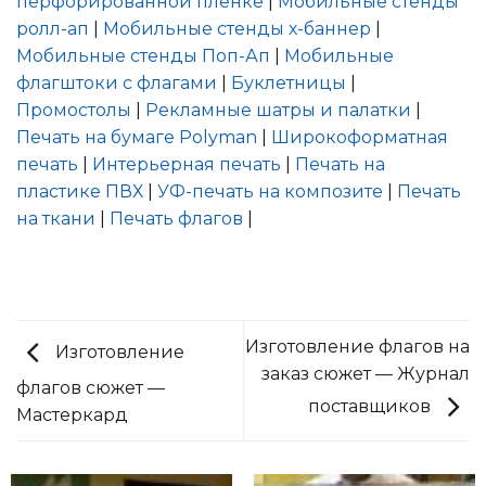
перфорированной пленке
|
Мобильные стенды
ролл-ап
|
Мобильные стенды х-баннер
|
Мобильные стенды Поп-Ап
|
Мобильные
флагштоки с флагами
|
Буклетницы
|
Промостолы
|
Рекламные шатры и палатки
|
Печать на бумаге Polyman
|
Широкоформатная
печать
|
Интерьерная печать
|
Печать на
пластике ПВХ
|
УФ-печать на композите
|
Печать
на ткани
|
Печать флагов
|
Изготовление флагов на
Изготовление
заказ сюжет — Журнал
флагов сюжет —
поставщиков
Мастеркард