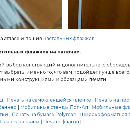
а атласе и пошив
настольных флажков
.
стольных флажков на палочке.
кий выбор конструкций и дополнительного оборудов
 выбрать, именно то, что вам подойдет лучше всег
ьными конструкциями и образцами печати
еш
|
Печать на самоклеящейся пленке
|
Печать на пе
баннер
|
Мобильные стенды Поп-Ап
|
Мобильные фла
тки
|
Печать на бумаге Polyman
|
Широкоформатная 
Печать на ткани
|
Печать флагов
|