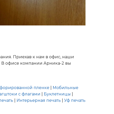
ания. Приехав к нам в офис, наши
о. В офисе компании Арника-2 вы
рфорированной пленке
|
Мобильные
гштоки с флагами
|
Буклетницы
|
печать
|
Интерьерная печать
|
Уф печать