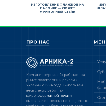
ИЗГОТОВЛЕНИЕ ФЛАЖКОВ НА
ИЗГ
ПАЛОЧКЕ — СЮЖЕТ
ФЛА
МРАМОРНЫЙ СТЕЙК
ПРО НАС
МЕ
Усл
Суб
Компания «Арника-2» работает на
рынке полиграфии и рекламы
Моб
Украины с 1994 года. Выполняем
фла
весь спектр работ по
широкоформатной печати
Сте
высококачественных полноцветных
изображений больших размеров