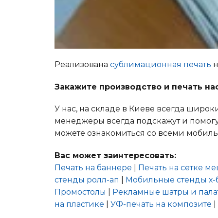
Реализована
сублимационная печать
н
Закажите производство и печать на
У нас, на складе в Киеве всегда широ
менеджеры всегда подскажут и помогут
можете ознакомиться со всеми мобил
Вас может заинтересовать:
Печать на баннере
|
Печать на сетке м
стенды ролл-ап
|
Мобильные стенды х-
Промостолы
|
Рекламные шатры и пала
на пластике
|
УФ-печать на композите
|