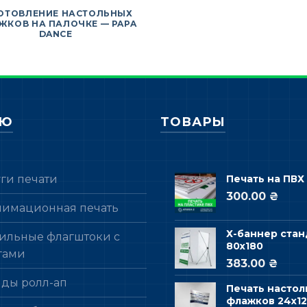
ОТОВЛЕНИЕ НАСТОЛЬНЫХ
ЖКОВ НА ПАЛОЧКЕ — PAPA
DANCE
НЮ
ТОВАРЫ
уги печати
Печать на ПВХ
300.00 ₴
лимационная печать
Х-баннер стан
ильные флагштоки с
80х180
гами
383.00 ₴
нды ролл-ап
Печать настол
флажков 24х12