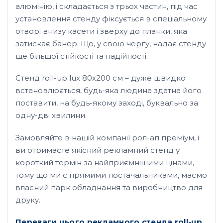
алюмінію, і складається з трьох частин, під час
установлення стенду фіксується в спеціальному
отворі внизу касети і зверху до планки, яка
затискає банер. Що, у свою чергу, надає стенду
ще більшої стійкості та надійності.
Стенд roll-up lux 80х200 см – дуже швидко
встановлюється, будь-яка людина здатна його
поставити, на будь-якому заході, буквально за
одну-дві хвилини.
Замовляйте в нашій компанії рол-ап преміум, і
ви отримаєте якісний рекламний стенд у
короткий термін за найприємнішими цінами,
тому що ми є прямими постачальниками, маємо
власний парк обладнання та виробництво для
друку.
Переваги цього рекламного стенда roll-up