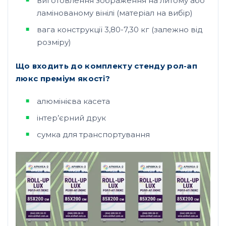
виготовлення зображення на литому або
ламінованому вінілі (матеріал на вибір)
вага конструкції 3,80-7,30 кг (залежно від
розміру)
Що входить до комплекту стенду рол-ап
люкс преміум якості?
алюмінієва касета
інтер’єрний друк
сумка для транспортування