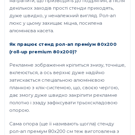
натрапити, що призводить до подряпин, а після
декількох заходів прості стенди приходять,
дуже швидко, у неналежний вигляд. Рол-ап
люкс у цьому захищає міцна, посилена
алюмінієва касета.
Як працює стенд рол-ап преміум 80х200
(roll-up premium 80х200)?
Рекламне зображення кріпиться знизу, точніше,
вклеюється, а ось верхнє дуже надійно
затискається спеціальною алюмінієвою
планкою з клік-системою, що, своєю чергою,
дає змогу дуже швидко закріпити рекламне
полотно і ззаду зафіксувати трьохскладовою
опорою.
Сама опора (ще її називають щогла) стенду
рол-ап преміум 80х200 см теж виготовлена з