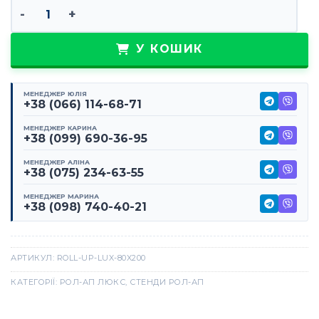
Рол-ап люкс 80х200 кількість
У КОШИК
МЕНЕДЖЕР ЮЛІЯ
+38 (066) 114-68-71
МЕНЕДЖЕР КАРИНА
+38 (099) 690-36-95
МЕНЕДЖЕР АЛІНА
+38 (075) 234-63-55
МЕНЕДЖЕР МАРИНА
+38 (098) 740-40-21
АРТИКУЛ:
ROLL-UP-LUX-80X200
КАТЕГОРІЇ:
РОЛ-АП ЛЮКС
,
СТЕНДИ РОЛ-АП