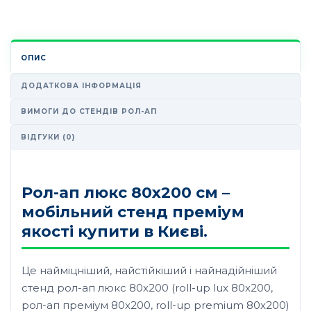
ОПИС
ДОДАТКОВА ІНФОРМАЦІЯ
ВИМОГИ ДО СТЕНДІВ РОЛ-АП
ВІДГУКИ (0)
Рол-ап люкс 80х200 см –
мобільний стенд преміум
якості купити в Києві.
Це найміцніший, найстійкіший і найнадійніший
стенд рол-ап люкс 80х200 (roll-up lux 80х200,
рол-ап преміум 80х200, roll-up premium 80х200)