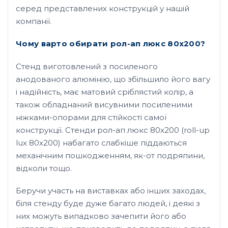
серед представлених конструкцій у нашій
компанії.
Чому варто обирати рол-ап люкс 80х200?
Стенд виготовлений з посиленого
анодованого алюмінію, що збільшило його вагу
і надійність, має матовий сріблястий колір, а
також обладнаний висувними посиленими
ніжками-опорами для стійкості самої
конструкції. Стенди рол-ап люкс 80х200 (roll-up
lux 80х200) набагато слабкіше піддаються
механічним пошкодженням, як-от подряпини,
відколи тощо.
Беручи участь на виставках або інших заходах,
біля стенду буде дуже багато людей, і деякі з
них можуть випадково зачепити його або