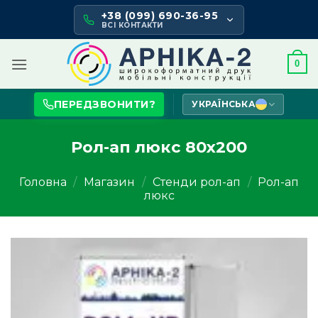
Skip
+38 (099) 690-36-95
to
ВСІ КОНТАКТИ
content
0
ПЕРЕДЗВОНИТИ?
УКРАЇНСЬКА
Рол-ап люкс 80х200
Головна
/
Магазин
/
Стенди рол-ап
/
Рол-ап
люкс