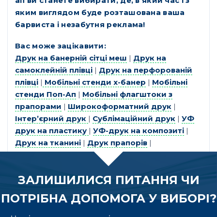
ап ви станете вибирати, де, в який час і з
яким виглядом буде розташована ваша
барвиста і незабутня реклама!
Вас може зацікавити:
Друк на банерній сітці меш
|
Друк на
самоклейній плівці
|
Друк на перфорованій
плівці
|
Мобільні стенди х-банер
|
Мобільні
стенди Поп-Ап
|
Мобільні флагштоки з
прапорами
|
Широкоформатний друк
|
Інтер’єрний друк
|
Сублімаційний друк
|
УФ
друк на пластику
|
УФ-друк на композиті
|
Друк на тканині
|
Друк прапорів
|
ЗАЛИШИЛИСЯ ПИТАННЯ ЧИ
ПОТРІБНА ДОПОМОГА У ВИБОРІ?