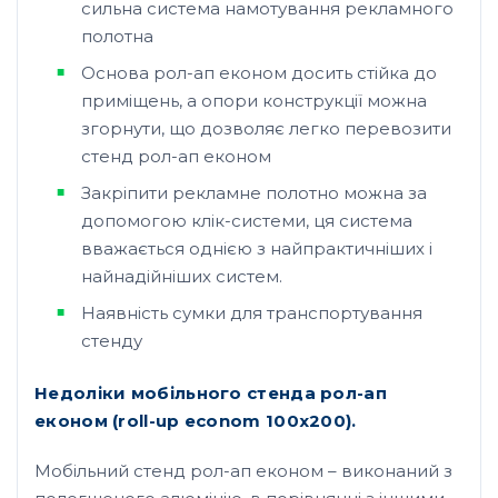
сильна система намотування рекламного
полотна
Основа рол-ап економ досить стійка до
приміщень, а опори конструкції можна
згорнути, що дозволяє легко перевозити
стенд рол-ап економ
Закріпити рекламне полотно можна за
допомогою клік-системи, ця система
вважається однією з найпрактичніших і
найнадійніших систем.
Наявність сумки для транспортування
стенду
Недоліки мобільного стенда рол-ап
економ (roll
-up
econom
100х200).
Мобільний стенд рол-ап економ – виконаний з