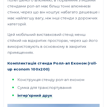
полегшеного алюмінію, в порівнянні з іншими
стендами рол-ап має більш тонкі алюмінієві
стінки, через що він коштує набагато дешевше і
має найлегшу вагу, ніж інші стенди з дорожчих
категорій.
Цей мобільний виставковий стенд менш
стійкий на відкритих просторах, через що його
використовують в основному в закритих
приміщеннях.
Комплектація стенда Ролл-ап Економ (roll
-
up
econom
100х200)
Конструкція стенду рол-ап економ
Сумка для транспортування
інтер’єрний друк