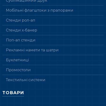
Сублімаційний друк
Мобільні флагштоки з прапорами
Стенди рол-ап
Стенди х-банер
Поп-ап стенди
Рекламні намети та шатри
Буклетниці
Промостоли
Текстильні системи
ТОВАРИ