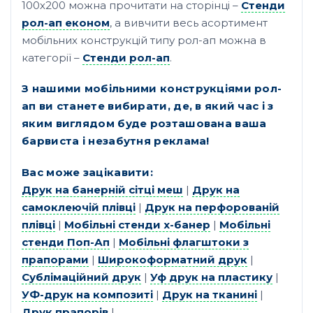
100х200 можна прочитати на сторінці –
Стенди
рол-ап економ
, а вивчити весь асортимент
мобільних конструкцій типу рол-ап можна в
категорії –
Стенди рол-ап
.
З нашими мобільними конструкціями рол-
ап ви станете вибирати, де, в який час і з
яким виглядом буде розташована ваша
барвиста і незабутня реклама!
Вас може зацікавити:
Друк на банерній сітці меш
|
Друк на
самоклеючій плівці
|
Друк на перфорованій
плівці
|
Мобільні стенди х-банер
|
Мобільні
стенди Поп-Ап
|
Мобільні флагштоки з
прапорами
|
Широкоформатний друк
|
Сублімаційний друк
|
Уф друк на пластику
|
УФ-друк на композиті
|
Друк на тканині
|
Друк прапорів
|