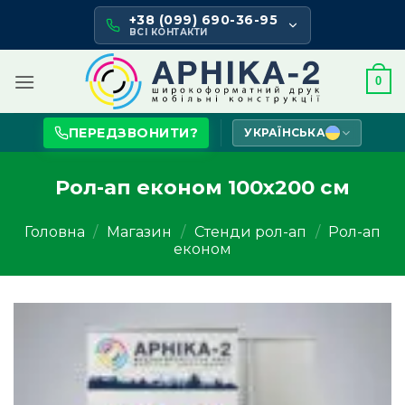
Skip
+38 (099) 690-36-95
to
ВСІ КОНТАКТИ
content
0
ПЕРЕДЗВОНИТИ?
УКРАЇНСЬКА
Рол-ап економ 100х200 см
Головна
/
Магазин
/
Стенди рол-ап
/
Рол-ап
економ