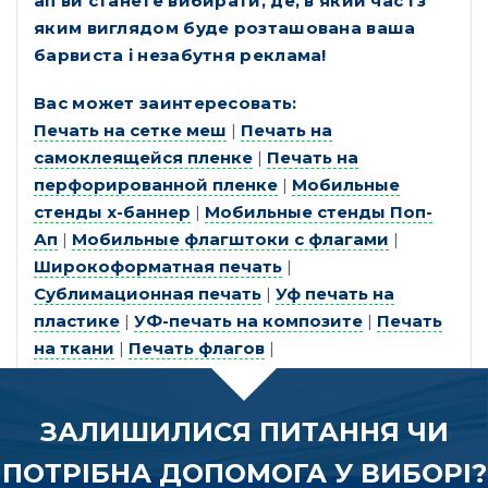
ап ви станете вибирати, де, в який час і з
яким виглядом буде розташована ваша
барвиста і незабутня реклама!
Вас может заинтересовать:
Печать на сетке меш
|
Печать на
самоклеящейся пленке
|
Печать на
перфорированной пленке
|
Мобильные
стенды х-баннер
|
Мобильные стенды Поп-
Ап
|
Мобильные флагштоки с флагами
|
Широкоформатная печать
|
Сублимационная печать
|
Уф печать на
пластике
|
УФ-печать на композите
|
Печать
на ткани
|
Печать флагов
|
ЗАЛИШИЛИСЯ ПИТАННЯ ЧИ
ПОТРІБНА ДОПОМОГА У ВИБОРІ?