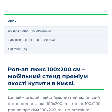
ОПИС
ДОДАТКОВА ІНФОРМАЦІЯ
ВИМОГИ ДО СТЕНДІВ РОЛ-АП
ВІДГУКИ (0)
Рол-ап люкс 100х200 см –
мобільний стенд преміум
якості купити в Києві.
Це найміцніший, найстійкіший і найнадійніший
стенд рол-ап люкс 100х200 (roll-up lux 100х200,
рол-ап преміум 100х200, roll-up premium