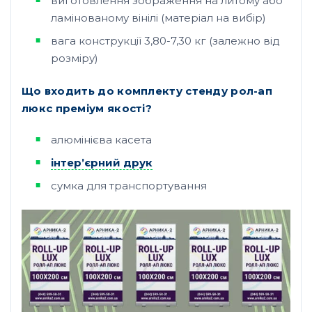
виготовлення зображення на литому або
ламінованому вінілі (матеріал на вибір)
вага конструкції 3,80-7,30 кг (залежно від
розміру)
Що входить до комплекту стенду рол-ап
люкс преміум якості?
алюмінієва касета
інтер’єрний друк
сумка для транспортування