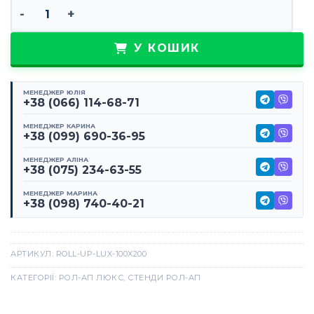
Рол-ап люкс 100х200 кількість
У КОШИК
МЕНЕДЖЕР ЮЛІЯ
+38 (066) 114-68-71
МЕНЕДЖЕР КАРИНА
+38 (099) 690-36-95
МЕНЕДЖЕР АЛІНА
+38 (075) 234-63-55
МЕНЕДЖЕР МАРИНА
+38 (098) 740-40-21
АРТИКУЛ:
ROLL-UP-LUX-100X200
КАТЕГОРІЇ:
РОЛ-АП ЛЮКС
,
СТЕНДИ РОЛ-АП