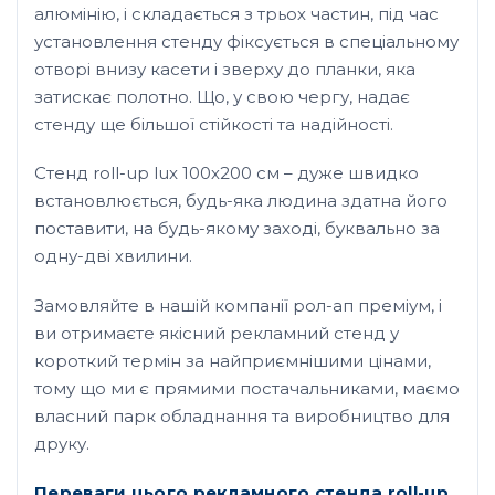
алюмінію, і складається з трьох частин, під час
установлення стенду фіксується в спеціальному
отворі внизу касети і зверху до планки, яка
затискає полотно. Що, у свою чергу, надає
стенду ще більшої стійкості та надійності.
Стенд roll-up lux 100х200 см – дуже швидко
встановлюється, будь-яка людина здатна його
поставити, на будь-якому заході, буквально за
одну-дві хвилини.
Замовляйте в нашій компанії рол-ап преміум, і
ви отримаєте якісний рекламний стенд у
короткий термін за найприємнішими цінами,
тому що ми є прямими постачальниками, маємо
власний парк обладнання та виробництво для
друку.
Переваги цього рекламного стенда roll-up