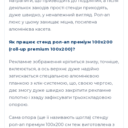
натрапити, що призводить до подряпин, а після
декількох заходів прості стенди приходять,
дуже швидко, у неналежний вигляд. Рол-ап
люкс у цьому захищає міцна, посилена
алюмінієва касета.
Як працює стенд рол-ап преміум 100х200
(roll-up premium 100х200)?
Рекламне зображення кріпиться знизу, точніше,
вклеюється, а ось верхнє дуже надійно
затискається спеціальною алюмінієвою
планкою з клік-системою, що, своєю чергою,
дає змогу дуже швидко закріпити рекламне
полотно і ззаду зафіксувати трьохскладовою
опорою.
Сама опора (ще її називають щогла) стенду
рол-ап преміум 100х200 см теж виготовлена з