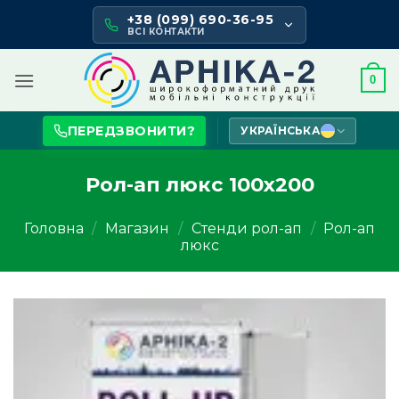
Skip
+38 (099) 690-36-95
to
ВСІ КОНТАКТИ
content
0
ПЕРЕДЗВОНИТИ?
УКРАЇНСЬКА
Рол-ап люкс 100х200
Головна
/
Магазин
/
Стенди рол-ап
/
Рол-ап
люкс