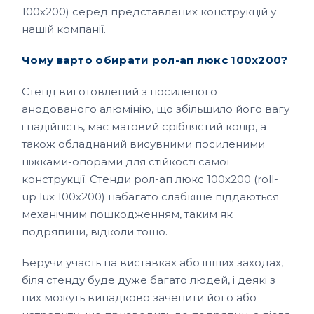
100х200) серед представлених конструкцій у
нашій компанії.
Чому варто обирати рол-ап люкс 100х200?
Стенд виготовлений з посиленого
анодованого алюмінію, що збільшило його вагу
і надійність, має матовий сріблястий колір, а
також обладнаний висувними посиленими
ніжками-опорами для стійкості самої
конструкції. Стенди рол-ап люкс 100х200 (roll-
up lux 100х200) набагато слабкіше піддаються
механічним пошкодженням, таким як
подряпини, відколи тощо.
Беручи участь на виставках або інших заходах,
біля стенду буде дуже багато людей, і деякі з
них можуть випадково зачепити його або