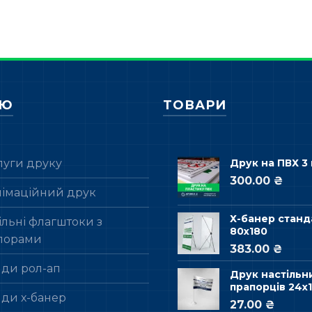
НЮ
ТОВАРИ
луги друку
Друк на ПВХ 3
300.00 ₴
лімаційний друк
Х-банер станд
льні флагштоки з
80х180
порами
383.00 ₴
нди рол-ап
Друк настільн
прапорців 24х1
нди х-банер
27.00 ₴