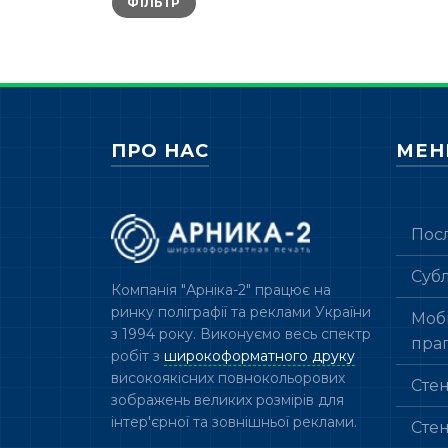
ФІЛЬТР
ціна
ціна
ПРО НАС
МЕ
Пос
Суб
Компанія "Арніка-2" працює на
ринку поліграфії та реклами України
Мобі
з 1994 року. Виконуємо весь спектр
пра
робіт з
широкоформатного друку
високоякісних повнокольорових
Сте
зображень великих розмірів для
інтер'єрної та зовнішньої реклами.
Сте