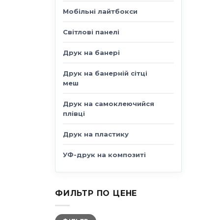
Мобільні лайтбокси
Світлові панелі
Друк на банері
Друк на банерній сітці
меш
Друк на самоклеючийся
плівці
Друк на пластику
УФ-друк на композиті
ФИЛЬТР ПО ЦЕНЕ
Мінімальна
Найбільша