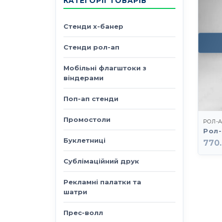
КАТЕГОРІЇ ТОВАРІВ
Стенди х-банер
Стенди рол-ап
Мобільні флагштоки з
віндерами
Поп-ап стенди
Промостоли
РОЛ-
Рол-
Буклетниці
770
Сублімаційний друк
Рекламні палатки та
шатри
Прес-волл