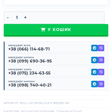
Рол-ап ексклюзив 85х200 см кількість
У КОШИК
МЕНЕДЖЕР ЮЛІЯ
+38 (066) 114-68-71
МЕНЕДЖЕР КАРИНА
+38 (099) 690-36-95
МЕНЕДЖЕР АЛІНА
+38 (075) 234-63-55
МЕНЕДЖЕР МАРИНА
+38 (098) 740-40-21
АРТИКУЛ:
ROLL-UP-EKSKLJUZIV-85X200-SM
КАТЕГОРІЇ:
РОЛ-АП ЕКСКЛЮЗИВ
,
СТЕНДИ РОЛ-АП