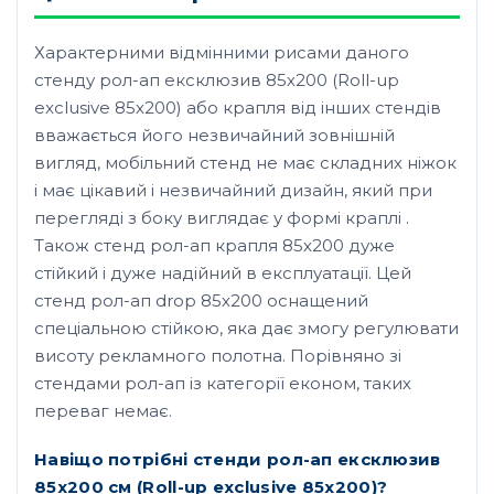
Характерними відмінними рисами даного
стенду рол-ап ексклюзив 85х200 (Roll-up
exclusive 85х200) або крапля від інших стендів
вважається його незвичайний зовнішній
вигляд, мобільний стенд не має складних ніжок
і має цікавий і незвичайний дизайн, який при
перегляді з боку виглядає у формі краплі .
Також стенд рол-ап крапля 85х200 дуже
стійкий і дуже надійний в експлуатації. Цей
стенд рол-ап drop 85х200 оснащений
спеціальною стійкою, яка дає змогу регулювати
висоту рекламного полотна. Порівняно зі
стендами рол-ап із категорії економ, таких
переваг немає.
Навіщо потрібні стенди рол-ап ексклюзив
85х200 см (Roll-up exclusive 85х200)?