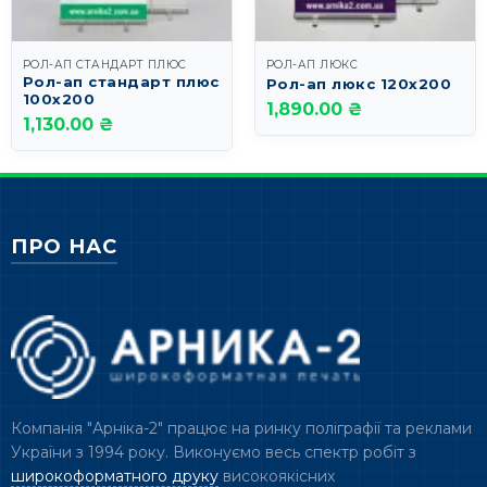
РОЛ-АП СТАНДАРТ ПЛЮС
РОЛ-АП ЛЮКС
Рол-ап стандарт плюс
Рол-ап люкс 120х200
100х200
1,890.00 ₴
1,130.00 ₴
ПРО НАС
Компанія "Арніка-2" працює на ринку поліграфії та реклами
України з 1994 року. Виконуємо весь спектр робіт з
широкоформатного друку
високоякісних