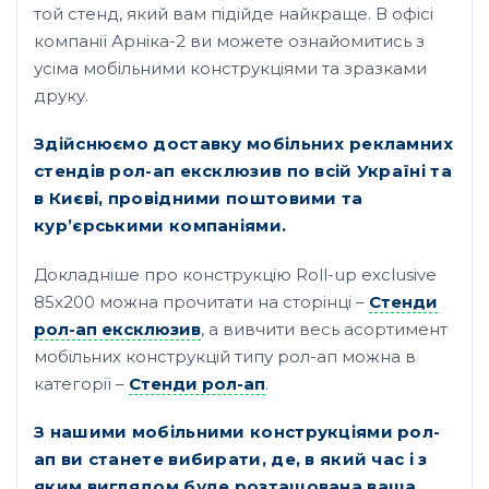
той стенд, який вам підійде найкраще. В офісі
компанії Арніка-2 ви можете ознайомитись з
усіма мобільними конструкціями та зразками
друку.
Здійснюємо доставку мобільних рекламних
стендів рол-ап ексклюзив по всій Україні та
в Києві, провідними поштовими та
кур’єрськими компаніями.
Докладніше про конструкцію Roll-up exclusive
85х200 можна прочитати на сторінці –
Стенди
рол-ап ексклюзив
, а вивчити весь асортимент
мобільних конструкцій типу рол-ап можна в
категорії –
Стенди рол-ап
.
З нашими мобільними конструкціями рол-
ап ви станете вибирати, де, в який час і з
яким виглядом буде розташована ваша