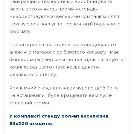
найкращими технологіями виробництва та
мають високу якість преміум стендів.
Використовуються великими компаніями для
показу своїх послуг та презентацій будь-якого
формату.
Рол-ап крапля виготовлений з анодованого
алюмінію матового сріблястого кольору, і має
бічні хромові дзеркальні вставки, які нагадують
краплю, від цього і така назва даного
рекламного стенду.
Рекламний стенд виглядає чудово де б його
не встановили і буде працювати вам дуже
тривалий термін.
У комплекті стенду рол-ап ексклюзив
85х200 входить: