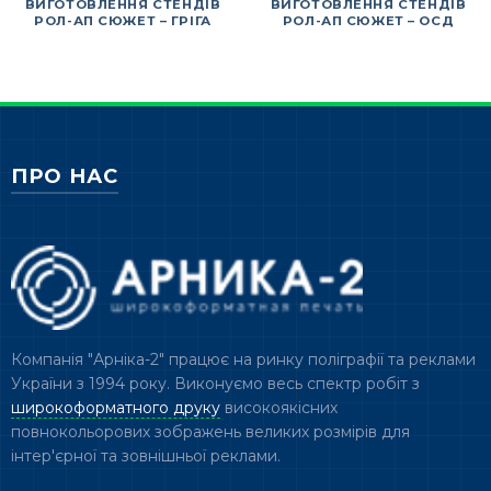
ВИГОТОВЛЕННЯ СТЕНДІВ
ВИГОТОВЛЕННЯ СТЕНДІВ
РОЛ-АП СЮЖЕТ – ГРІГА
РОЛ-АП СЮЖЕТ – ОСД
ПРО НАС
Компанія "Арніка-2" працює на ринку поліграфії та реклами
України з 1994 року. Виконуємо весь спектр робіт з
широкоформатного друку
високоякісних
повнокольорових зображень великих розмірів для
інтер'єрної та зовнішньої реклами.