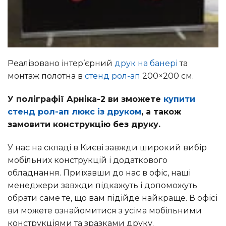
Реалізовано інтер’єрний
друк на банері
та
монтаж полотна в
стенд рол-ап
200×200 см.
У поліграфії Арніка-2 ви зможете
купити
стенд рол-ап люкс із друком
, а також
замовити конструкцію без друку.
У нас на складі в Києві завжди широкий вибір
мобільних конструкцій і додаткового
обладнання. Приїхавши до нас в офіс, наші
менеджери завжди підкажуть і допоможуть
обрати саме те, що вам підійде найкраще. В офісі
ви можете ознайомитися з усіма мобільними
конструкціями та зразками друку.