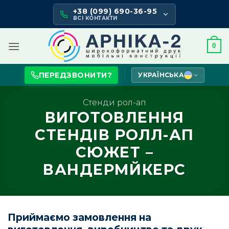
Skip
+38 (099) 690-36-95
to
ВСІ КОНТАКТИ
content
0
ПЕРЕДЗВОНИТИ?
УКРАЇНСЬКА
Стенди рол-ап
ВИГОТОВЛЕННЯ
СТЕНДІВ РОЛЛ-АП
СЮЖЕТ –
ВАНДЕРМЙКЕРС
Приймаємо замовлення на