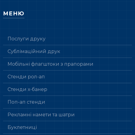
МЕНЮ
Послуги друку
Сублімаційний друк
Мобільні флагштоки з прапорами
Стенди рол-ап
Стенди х-банер
Поп-ап стенди
Рекламні намети та шатри
Буклетниці