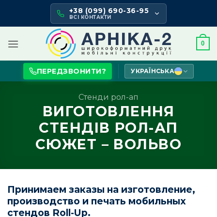
Skip
+38 (099) 690-36-95
to
ВСІ КОНТАКТИ
content
0
ПЕРЕДЗВОНИТИ?
УКРАЇНСЬКА
Стенди рол-ап
ВИГОТОВЛЕННЯ
СТЕНДІВ РОЛ-АП
СЮЖЕТ – ВОЛЬВО
Принимаем заказы на изготовление,
производство и печать мобильных
стендов Roll-Up.