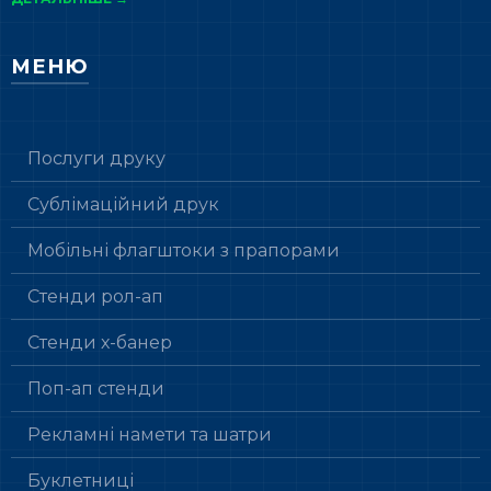
МЕНЮ
Послуги друку
Сублімаційний друк
Мобільні флагштоки з прапорами
Стенди рол-ап
Стенди х-банер
Поп-ап стенди
Рекламні намети та шатри
Буклетниці