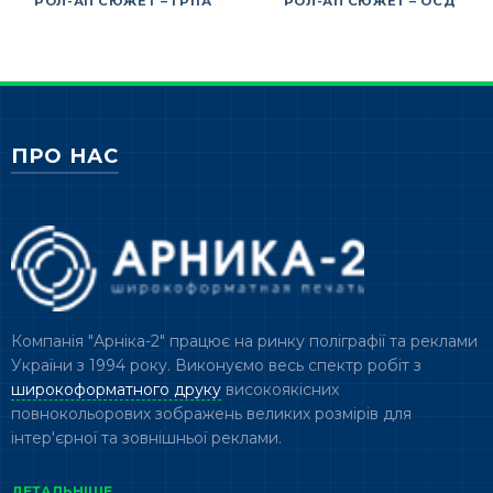
РОЛ-АП СЮЖЕТ – ГРІГА
РОЛ-АП СЮЖЕТ – ОСД
ПРО НАС
Компанія "Арніка-2" працює на ринку поліграфії та реклами
України з 1994 року. Виконуємо весь спектр робіт з
широкоформатного друку
високоякісних
повнокольорових зображень великих розмірів для
інтер'єрної та зовнішньої реклами.
ДЕТАЛЬНІШЕ →