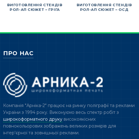
ВИГОТОВЛЕННЯ СТЕНДІВ
ВИГОТОВЛЕННЯ СТЕНДІВ
РОЛ-АП СЮЖЕТ – ГРІГА
РОЛ-АП СЮЖЕТ – ОСД
ПРО НАС
Компанія "Арніка-2" працює на ринку поліграфії та реклами
України з 1994 року. Виконуємо весь спектр робіт з
широкоформатного друку
високоякісних
повнокольорових зображень великих розмірів для
інтер'єрної та зовнішньої реклами.