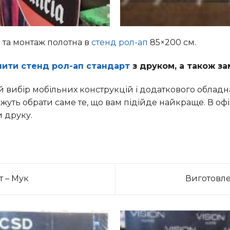
і
та монтаж полотна в
стенд рол-ап
85×200 см.
пити стенд рол-ап стандарт
з друком, а також за
й вибір мобільних конструкцій і додаткового обладна
ть обрати саме те, що вам підійде найкраще. В офі
 друку.
т – Мук
Виготовле