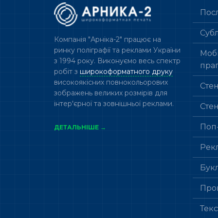
Пос
Суб
Компанія "Арніка-2" працює на
ринку поліграфії та реклами України
Мобі
з 1994 року. Виконуємо весь спектр
пра
робіт з
широкоформатного друку
високоякісних повнокольорових
Сте
зображень великих розмірів для
інтер'єрної та зовнішньої реклами.
Сте
Поп
ДЕТАЛЬНІШЕ →
Рек
Бук
Про
Тек