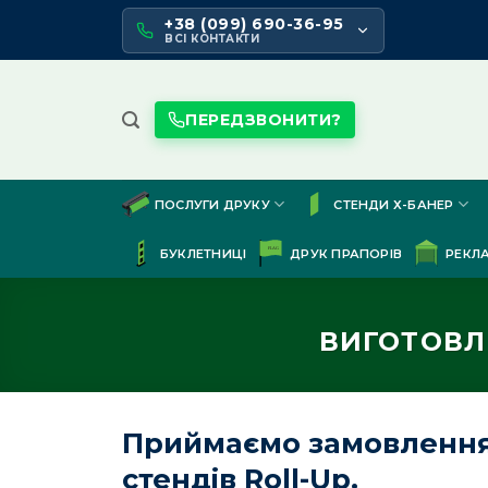
Skip
+38 (099) 690-36-95
to
ВСІ КОНТАКТИ
content
ПЕРЕДЗВОНИТИ?
ПОСЛУГИ ДРУКУ
СТЕНДИ Х-БАНЕР
БУКЛЕТНИЦІ
ДРУК ПРАПОРІВ
РЕКЛ
ВИГОТОВЛ
Приймаємо замовлення 
стендів Roll-Up.