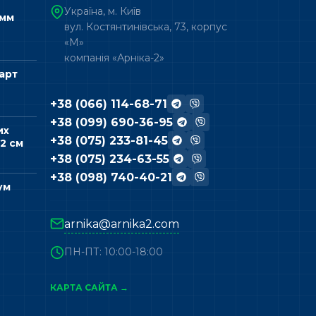
Україна, м. Київ
 мм
вул. Костянтинівська, 73, корпус
«М»
компанія «Арніка-2»
арт
+38 (066) 114-68-71
+38 (099) 690-36-95
их
+38 (075) 233-81-45
2 см
+38 (075) 234-63-55
+38 (098) 740-40-21
ум
arnika@arnika2.com
ПН-ПТ: 10:00-18:00
КАРТА САЙТА →