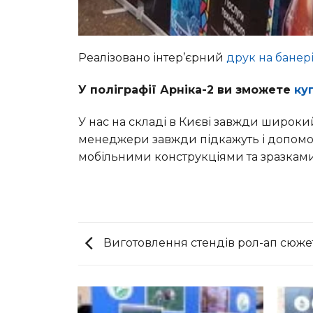
Реалізовано інтер’єрний
друк на банер
У поліграфії Арніка-2 ви зможете
ку
У нас на складі в Києві завжди широки
менеджери завжди підкажуть і допоможу
мобільними конструкціями та зразками
Виготовлення стендів рол-ап сюже