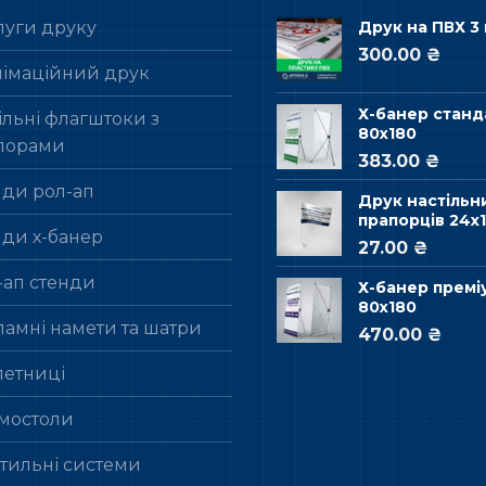
луги друку
Друк на ПВХ 3
300.00 ₴
лімаційний друк
Х-банер станд
льні флагштоки з
80х180
порами
383.00 ₴
нди рол-ап
Друк настільн
прапорців 24х1
нди х-банер
27.00 ₴
-ап стенди
Х-банер премі
80х180
ламні намети та шатри
470.00 ₴
летниці
мостоли
стильні системи