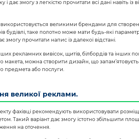
 і дає змогу з легкістю прочитати всі дані навіть із 
о використовується великими брендами для створен
рів будівлі, таке полотно може мати будь-які парамет
є змогу прочитати напис із далекої відстані.
ших рекламних вивісок, щитів, білбордів та інших п
о макета, можна створити дизайн, що запам’ятовуєть
о предмета або послуги.
ня великої реклами.
кту фахівці рекомендують використовувати розміщен
том. Такий варіант дає змогу істотно збільшити пло
ження на оточення.