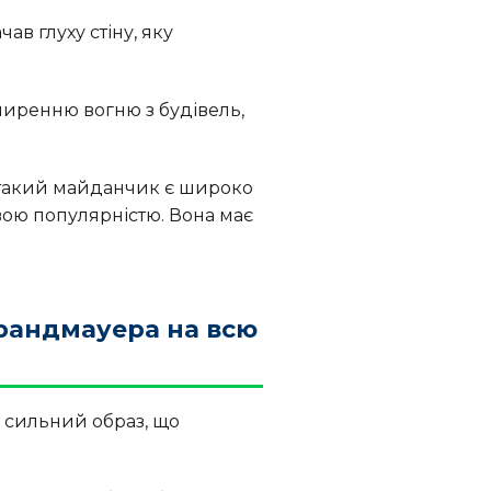
ав глуху стіну, яку
оширенню вогню з будівель,
 такий майданчик є широко
ою популярністю. Вона має
Брандмауера на всю
 сильний образ, що