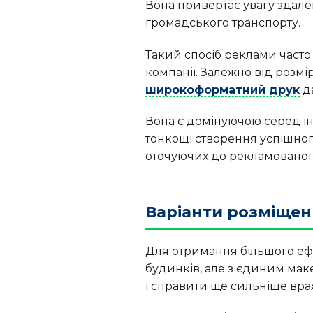
Вона привертає увагу здалеку
громадського транспорту.
Такий спосіб реклами част
компанії. Залежно від розмі
широкоформатний друк
да
Вона є домінуючою серед ін
тонкощі створення успішног
оточуючих до рекламованог
Варіанти розміщен
Для отримання більшого ефе
будинків, але з єдиним маке
і справити ще сильніше вра