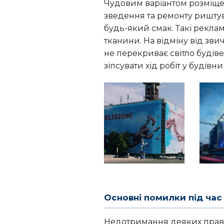
Чудовим варіантом розміщен
зведення та ремонту ришту
будь-який смак. Такі реклам
тканини. На відміну від зв
не перекриває світло будів
зіпсувати хід робіт у будівни
Основні помилки під час
Недотримання деяких правил