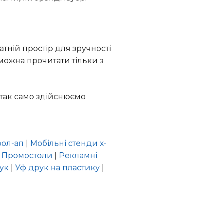
атній простір для зручності
 можна прочитати тільки з
, так само здійснюємо
рол-ап
|
Мобільні стенди х-
|
Промостоли
|
Рекламні
ук
|
Уф друк на пластику
|