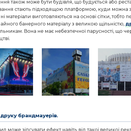
ня також може бути будівля, що будується або реста
вання стають підходящою платформою, куди можна 
ні матеріали виготовляються на основі сітки, тобто 
ичайного банерного матеріалу з великою щільністю,
др
ельникам. Вона не має небезпечної парусності, що ч
цтві.
 друку брандмауерів.
 може зіпсувати ефект навіть від такої великої рек