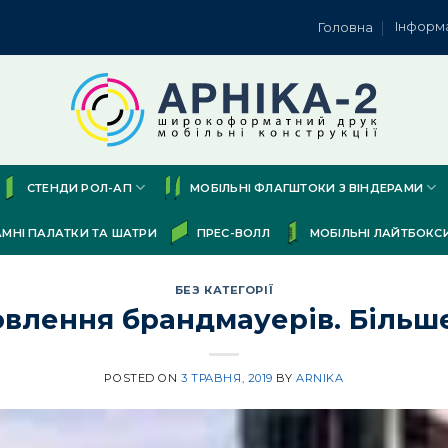
Інформ
Головна
СТЕНДИ РОЛ-АП
МОБІЛЬНІ ФЛАГШТОКИ З ВІНДЕРАМИ
АМНІ ПАЛАТКИ ТА ШАТРИ
ПРЕС-ВОЛЛ
МОБІЛЬНІ ЛАЙТБОКС
БЕЗ КАТЕГОРІЇ
овлення брандмауерів. Більш
POSTED ON
3 ТРАВНЯ, 2019
BY
ARNIKA