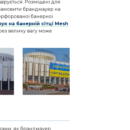
врується. Розміщені для
замовити брандмауер на
перфорованої банерної
ук на банерній сітці Mesh
ерез велику вагу може
лами, як брандмауер.