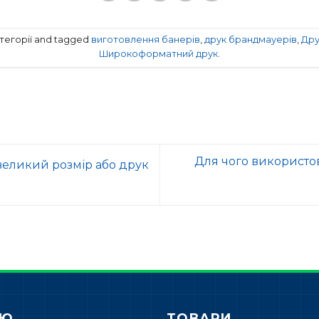
категорії and tagged
виготовлення банерів
,
друк брандмауерів
,
Дру
Широкоформатний друк
.
Для чого використо
великий розмір або друк
НЮ
ТОВАРИ