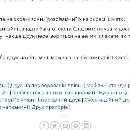
е на окремі зони, “розрізаючи” їх на окремі шматки;
изайні занадто багато тексту. Слід витримувати дост
у, інакше друк перетвориться на великі плакати, які
бо друк на сітці меш можна в нашій компанії в Києві
вці
|
Друк на перфорованій плівці
|
Мобільні стенди 
п-Ап
|
Мобільні флагштоки з прапорами
|
Буклетниці
апері Polyman
|
Інтер’єрний друк
|
Сублімаційний др
 на тканині
|
Друк прапорів
|