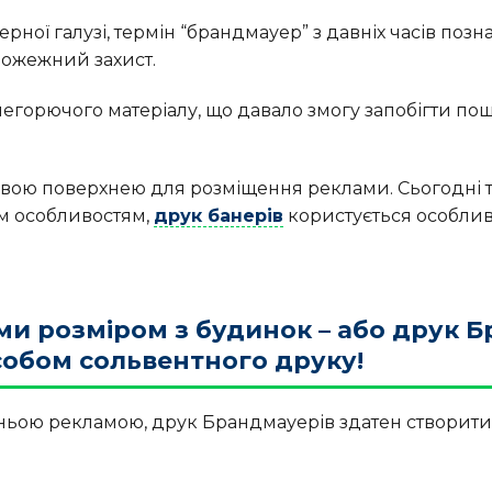
ної галузі, термін “брандмауер” з давніх часів познач
ожежний захист.
з негорючого матеріалу, що давало змогу запобігти п
удовою поверхнею для розміщення реклами. Сьогодні
їм особливостям,
друк банерів
користується особлив
ми розміром з будинок – або друк 
собом сольвентного друку!
ьою рекламою, друк Брандмауерів здатен створити