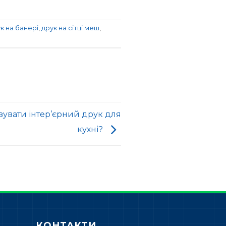
к на банері
,
друк на сітці меш
,
вувати інтер’єрний друк для
кухні?
КОНТАКТИ