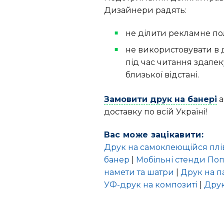
Дизайнери радять:
не ділити рекламне пол
не використовувати в д
під час читання здалек
близької відстані.
Замовити друк на банері
а
доставку по всій Україні!
Вас може зацікавити:
Друк на самоклеющійся плі
банер
|
Мобільні стенди По
намети та шатри
|
Друк на п
УФ-друк на композиті
|
Друк