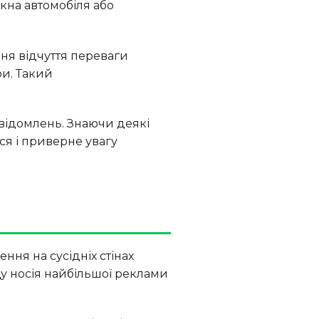
вікна автомобіля або
ня відчуття переваги
ри. Такий
овідомлень. Знаючи деякі
ся і приверне увагу
ня на сусідніх стінах
щу носія найбільшої реклами