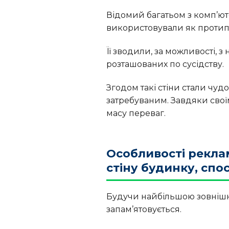
Відомий багатьом з комп’ютер
використовували як протип
Її зводили, за можливості, 
розташованих по сусідству.
Згодом такі стіни стали ч
затребуваним. Завдяки сво
масу переваг.
Особливості рекла
стіну будинку, спо
Будучи найбільшою зовнішн
запам’ятовується.