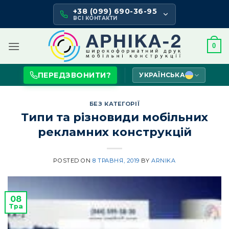
Skip
+38 (099) 690-36-95
to
ВСІ КОНТАКТИ
content
0
ПЕРЕДЗВОНИТИ?
УКРАЇНСЬКА
БЕЗ КАТЕГОРІЇ
Типи та різновиди мобільних
рекламних конструкцій
POSTED ON
8 ТРАВНЯ, 2019
BY
ARNIKA
08
Тра