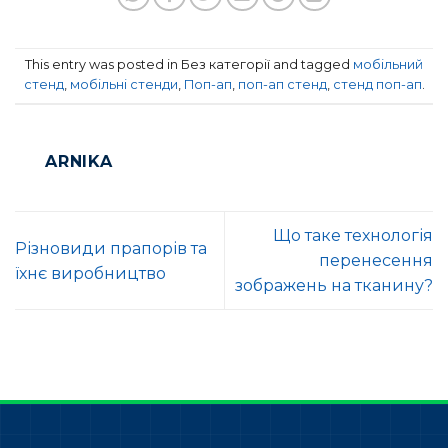
This entry was posted in Без категорії and tagged
мобільний
стенд
,
мобільні стенди
,
Поп-ап
,
поп-ап стенд
,
стенд поп-ап
.
ARNIKA
Що таке технологія
Різновиди прапорів та
перенесення
їхнє виробництво
зображень на тканину?