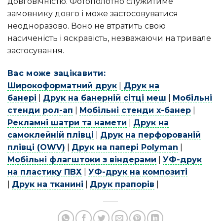
довговічністю. Фотополотно служитиме
замовнику довго і може застосовуватися
неодноразово. Воно не втратить свою
насиченість і яскравість, незважаючи на тривале
застосування.
Вас може зацікавити:
Широкоформатний друк
|
Друк на
банері
|
Друк на банерній сітці меш
|
Мобільні
стенди рол-ап
|
Мобільні стенди х-банер
|
Рекламні шатри та намети
|
Друк на
самоклейній плівці
|
Друк на перфорованій
плівці (OWV)
|
Друк на папері Polyman
|
Мобільні флагштоки з віндерами
|
УФ-друк
на пластику ПВХ
|
УФ-друк на композиті
|
Друк на тканині
|
Друк прапорів
|