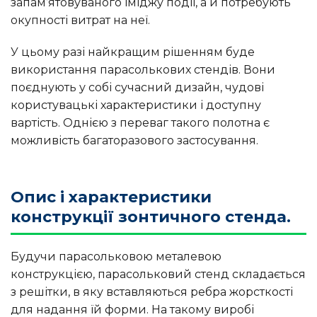
запам’ятовуваного іміджу події, а й потребують
окупності витрат на неї.
У цьому разі найкращим рішенням буде
використання парасолькових стендів. Вони
поєднують у собі сучасний дизайн, чудові
користувацькі характеристики і доступну
вартість. Однією з переваг такого полотна є
можливість багаторазового застосування.
Опис і характеристики
конструкції зонтичного стенда.
Будучи парасольковою металевою
конструкцією, парасольковий стенд складається
з решітки, в яку вставляються ребра жорсткості
для надання їй форми. На такому виробі