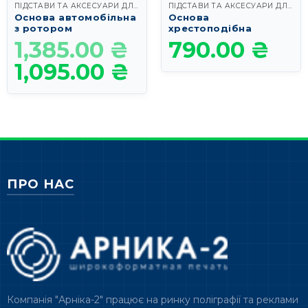
ПІДСТАВИ ТА АКСЕСУАРИ ДЛЯ ФЛАГШТОКІВ
ПІДСТАВИ ТА АКСЕСУАРИ ДЛЯ ФЛАГШТОКІВ
Основа автомобільна
Основа
з ротором
хрестоподібна
1,385.00
₴
790.00
₴
Оригінальна
ціна:
1,095.00
₴
Поточна
1,385.00 ₴.
ціна:
1,095.00 ₴.
ПРО НАС
Компанія "Арніка-2" працює на ринку поліграфії та реклами