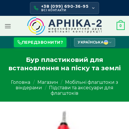
Skip
+38 (099) 690-36-95
to
ВСІ КОНТАКТИ
content
0
ПЕРЕДЗВОНИТИ?
УКРАЇНСЬКА
Бур пластиковий для
встановлення на піску та землі
Головна
/
Магазин
/
Мобільні флагштоки з
віндерами
/
Підстави та аксесуари для
флагштоків