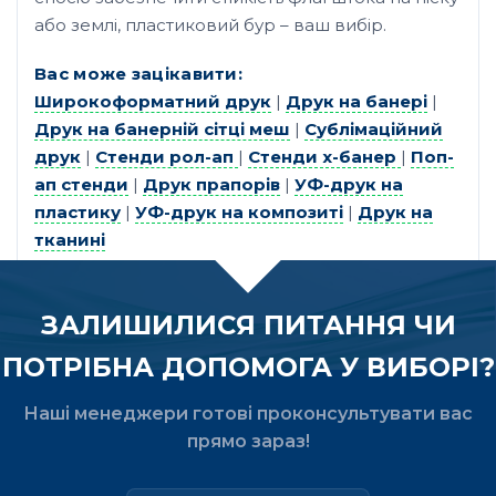
або землі, пластиковий бур – ваш вибір.
Вас може зацікавити
:
Широкоформатний друк
|
Друк на банері
|
Друк на банерній сітці меш
|
Сублімаційний
друк
|
Стенди рол-ап
|
Стенди х-банер
|
Поп-
ап стенди
|
Друк прапорів
|
УФ-друк на
пластику
|
УФ-друк на композиті
|
Друк на
тканині
ЗАЛИШИЛИСЯ ПИТАННЯ ЧИ
ПОТРІБНА ДОПОМОГА У ВИБОРІ?
Наші менеджери готові проконсультувати вас
прямо зараз!