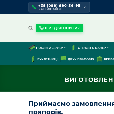
Skip
+38 (099) 690-36-95
to
ВСІ КОНТАКТИ
content
ПЕРЕДЗВОНИТИ?
ПОСЛУГИ ДРУКУ
СТЕНДИ Х-БАНЕР
БУКЛЕТНИЦІ
ДРУК ПРАПОРІВ
РЕКЛ
ВИГОТОВЛЕН
Приймаємо замовлення 
прапорів.