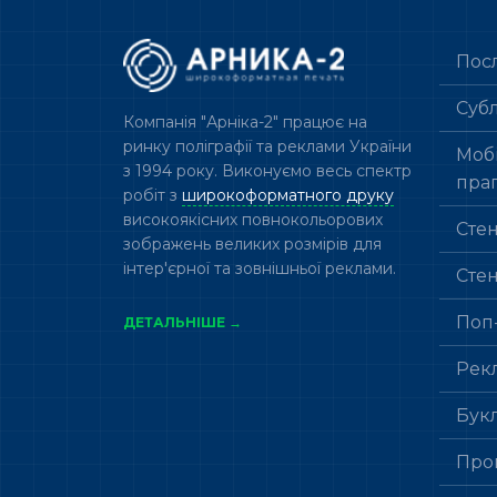
Пос
Суб
Компанія "Арніка-2" працює на
ринку поліграфії та реклами України
Мобі
з 1994 року. Виконуємо весь спектр
пра
робіт з
широкоформатного друку
високоякісних повнокольорових
Сте
зображень великих розмірів для
інтер'єрної та зовнішньої реклами.
Сте
Поп
ДЕТАЛЬНІШЕ →
Рек
Бук
Про