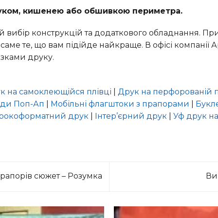
уком, кишенею або обшивкою периметра.
ий вибір конструкцій та додаткового обладнання. Пр
саме те, що вам підійде найкраще. В офісі компанії 
азками друку.
к на самоклеющійся плівці
|
Друк на перфорованій п
нди Поп-Ап
|
Мобільні флагштоки з прапорами
|
Букл
рокоформатний друк
|
Інтер’єрний друк
|
Уф друк на
рапорів сюжет – Розумка
Ви