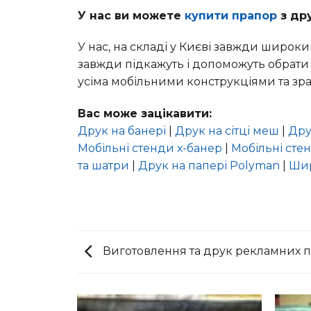
У нас ви можете
купити прапор
з др
У нас, на складі у Києві завжди широк
завжди підкажуть і допоможуть обрати 
усіма мобільними конструкціями та зр
Вас може зацікавити:
Друк на банері
|
Друк на сітці меш
|
Дру
Мобільні стенди х-банер
|
Мобільні сте
та шатри
|
Друк на папері Polyman
|
Ши
Виготовлення та друк рекламних п