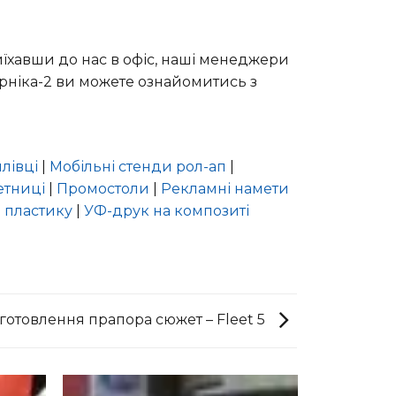
иїхавши до нас в офіс, наші менеджери
Арніка-2 ви можете ознайомитись з
лівці
|
Мобільні стенди рол-ап
|
етниці
|
Промостоли
|
Рекламні намети
 пластику
|
УФ-друк на композиті
готовлення прапора сюжет – Fleet 5