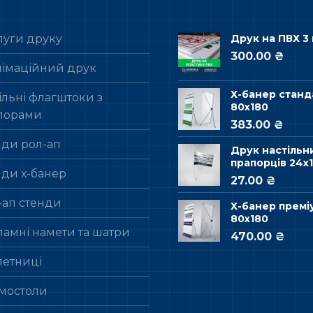
луги друку
Друк на ПВХ 3
300.00 ₴
лімаційний друк
Х-банер станд
льні флагштоки з
80х180
порами
383.00 ₴
нди рол-ап
Друк настільн
прапорців 24х1
нди х-банер
27.00 ₴
-ап стенди
Х-банер премі
80х180
ламні намети та шатри
470.00 ₴
летниці
мостоли