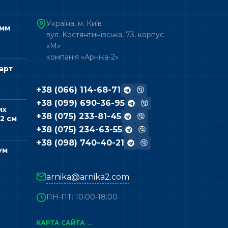
Україна, м. Київ
 мм
вул. Костянтинівська, 73, корпус
«М»
компанія «Арніка-2»
арт
+38 (066) 114-68-71
+38 (099) 690-36-95
их
+38 (075) 233-81-45
2 см
+38 (075) 234-63-55
+38 (098) 740-40-21
ум
arnika@arnika2.com
ПН-ПТ: 10:00-18:00
КАРТА САЙТА →