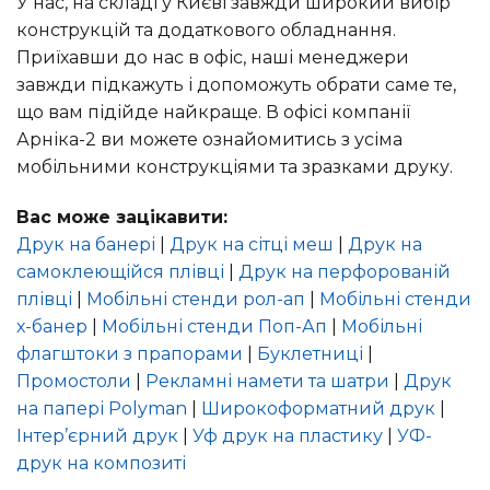
У нас, на складі у Києві завжди широкий вибір
конструкцій та додаткового обладнання.
Приїхавши до нас в офіс, наші менеджери
завжди підкажуть і допоможуть обрати саме те,
що вам підійде найкраще. В офісі компанії
Арніка-2 ви можете ознайомитись з усіма
мобільними конструкціями та зразками друку.
Вас може зацікавити:
Друк на банері
|
Друк на сітці меш
|
Друк на
самоклеющійся плівці
|
Друк на перфорованій
плівці
|
Мобільні стенди рол-ап
|
Мобільні стенди
х-банер
|
Мобільні стенди Поп-Ап
|
Мобільні
флагштоки з прапорами
|
Буклетниці
|
Промостоли
|
Рекламні намети та шатри
|
Друк
на папері Polyman
|
Широкоформатний друк
|
Інтер’єрний друк
|
Уф друк на пластику
|
УФ-
друк на композиті