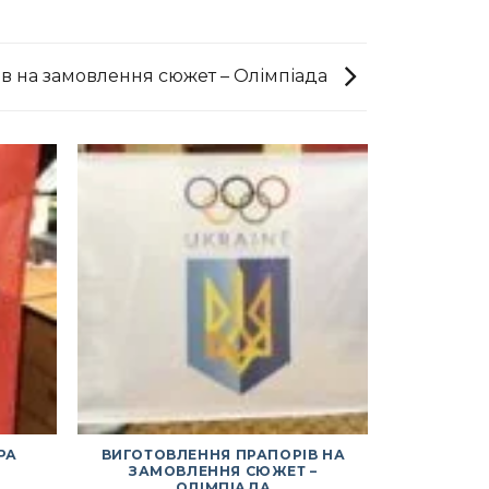
в на замовлення сюжет – Олімпіада
РА
ВИГОТОВЛЕННЯ ПРАПОРІВ НА
ВИГОТОВ
ЗАМОВЛЕННЯ СЮЖЕТ –
ЗАМОВЛЕН
ОЛІМПІАДА
ПО