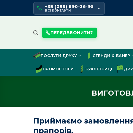
Skip
+38 (099) 690-36-95
to
ВСІ КОНТАКТИ
content
ПЕРЕДЗВОНИТИ?
ПОСЛУГИ ДРУКУ
СТЕНДИ Х-БАНЕР
ПРОМОСТОЛИ
БУКЛЕТНИЦІ
ДРУ
ВИГОТОВ
Приймаємо замовлення 
прапорів.