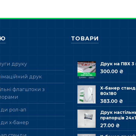
НЮ
ТОВАРИ
луги друку
Друк на ПВХ 3
300.00 ₴
лімаційний друк
Х-банер станд
льні флагштоки з
80х180
порами
383.00 ₴
нди рол-ап
Друк настільн
прапорців 24х1
нди х-банер
27.00 ₴
-ап стенди