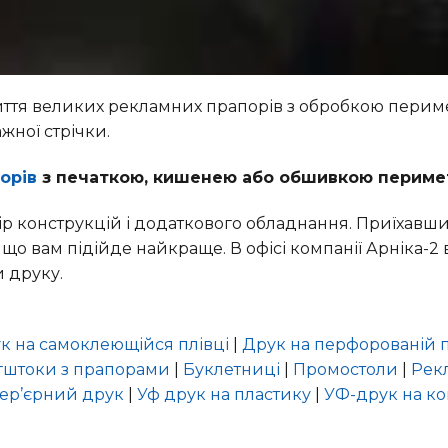
ття великих рекламних прапорів з обробкою периме
жної стрічки.
орів
з печаткою, кишенею або обшивкою периме
ір конструкцій і додаткового обладнання. Приїхавши
 що вам підійде найкраще. В офісі компанії Арніка-2
 друку.
к на самоклеющійся плівці
|
Друк на перфорованій п
гштоки з прапорами
|
Буклетниці
|
Промостоли
|
Рек
тер’єрний друк
|
Уф друк на пластику
|
УФ-друк на ко