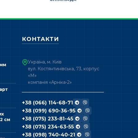
КОНТАКТИ
Україна, м. Київ
 мм
вул. Костянтинівська, 73, корпус
«М»
компанія «Арніка-2»
арт
+38 (066) 114-68-71
+38 (099) 690-36-95
их
+38 (075) 233-81-45
2 см
+38 (075) 234-63-55
+38 (098) 740-40-21