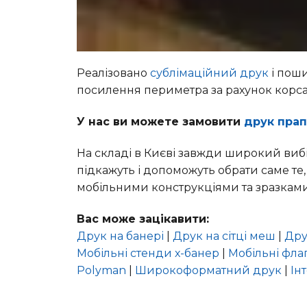
Реалізовано
сублімаційний друк
і поши
посилення периметра за рахунок корса
У нас ви можете замовити
друк прап
На складі в Києві завжди широкий виб
підкажуть і допоможуть обрати саме те,
мобільними конструкціями та зразками
Вас може зацікавити:
Друк на банері
|
Друк на сітці меш
|
Дру
Мобільні стенди х-банер
|
Мобільні фла
Polyman
|
Широкоформатний друк
|
Ін