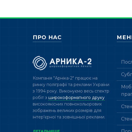
ПРО НАС
МЕ
Пос
Суб
Компанія "Арніка-2" працює на
ринку поліграфії та реклами України
Мобі
з 1994 року. Виконуємо весь спектр
пра
робіт з
широкоформатного друку
високоякісних повнокольорових
Сте
зображень великих розмірів для
інтер'єрної та зовнішньої реклами.
Сте
Поп
ДЕТАЛЬНІШЕ →