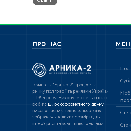
ФІЛЬТР
ціна
ціна
ПРО НАС
МЕ
Пос
Суб
Компанія "Арніка-2" працює на
ринку поліграфії та реклами України
Мобі
з 1994 року. Виконуємо весь спектр
пра
робіт з
широкоформатного друку
високоякісних повнокольорових
Сте
зображень великих розмірів для
інтер'єрної та зовнішньої реклами.
Сте