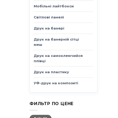
Мобільні лайтбокси
Світлові панелі
Друк на банері
Друк на банерній сітці
меш
Друк на самоклеючийся
плівці
Друк на пластику
УФ-друк на композиті
ФИЛЬТР ПО ЦЕНЕ
Мінімальна
Найбільша