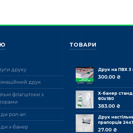
НЮ
ТОВАРИ
луги друку
Друк на ПВХ 3
300.00 ₴
лімаційний друк
Х-банер станд
льні флагштоки з
80х180
порами
383.00 ₴
нди рол-ап
Друк настільн
прапорців 24х1
нди х-банер
27.00 ₴