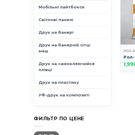
Мобільні лайтбокси
Світлові панелі
Друк на банері
Друк на банерній сітці
меш
РОЛ-
Рол-
Друк на самоклеючийся
1,99
плівці
Друк на пластику
УФ-друк на композиті
ФИЛЬТР ПО ЦЕНЕ
Мінімальна
Найбільша