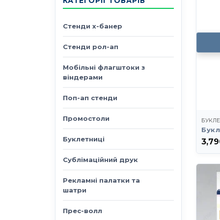
КАТЕГОРІЇ ТОВАРІВ
Стенди х-банер
Стенди рол-ап
Мобільні флагштоки з
віндерами
Поп-ап стенди
Промостоли
БУКЛ
Букл
Буклетниці
3,7
Сублімаційний друк
Рекламні палатки та
шатри
Прес-волл