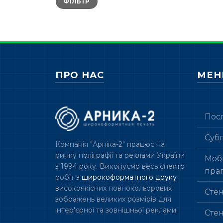
ФІЛЬТР
ціна
ціна
ПРО НАС
МЕ
Пос
Суб
Компанія "Арніка-2" працює на
ринку поліграфії та реклами України
Мобі
з 1994 року. Виконуємо весь спектр
пра
робіт з
широкоформатного друку
високоякісних повнокольорових
Сте
зображень великих розмірів для
інтер'єрної та зовнішньої реклами.
Сте