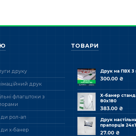
НЮ
ТОВАРИ
луги друку
Друк на ПВХ 3
300.00 ₴
лімаційний друк
Х-банер станд
льні флагштоки з
80х180
порами
383.00 ₴
нди рол-ап
Друк настільн
прапорців 24х1
нди х-банер
27.00 ₴