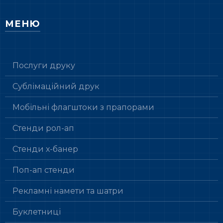
МЕНЮ
Послуги друку
Сублімаційний друк
Мобільні флагштоки з прапорами
Стенди рол-ап
Стенди х-банер
Поп-ап стенди
Рекламні намети та шатри
Буклетниці