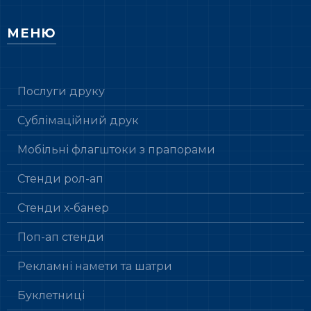
МЕНЮ
Послуги друку
Сублімаційний друк
Мобільні флагштоки з прапорами
Стенди рол-ап
Стенди х-банер
Поп-ап стенди
Рекламні намети та шатри
Буклетниці