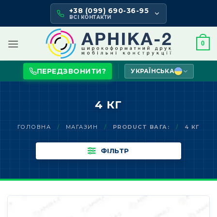
Skip
+38 (099) 690-36-95
to
ВСІ КОНТАКТИ
content
0
ПЕРЕДЗВОНИТИ?
УКРАЇНСЬКА
4 КГ
ГОЛОВНА
/
МАГАЗИН
/
PRODUCT ВАГА:
/
4 КГ
ФІЛЬТР