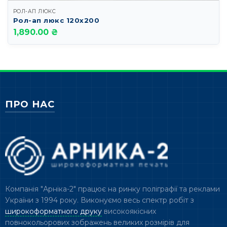
РОЛ-АП ЛЮКС
Рол-ап люкс 120х200
1,890.00 ₴
ПРО НАС
Компанія "Арніка-2" працює на ринку поліграфії та реклами
України з 1994 року. Виконуємо весь спектр робіт з
широкоформатного друку
високоякісних
повнокольорових зображень великих розмірів для