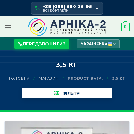
Skip
+38 (099) 690-36-95
to
ВСІ КОНТАКТИ
content
0
ПЕРЕДЗВОНИТИ?
УКРАЇНСЬКА
3,5 КГ
ГОЛОВНА
/
МАГАЗИН
/
PRODUCT ВАГА:
/
3,5 КГ
ФІЛЬТР