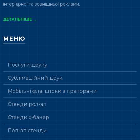
інтер'єрної та зовнішньої реклами.
ДЕТАЛЬНІШЕ →
МЕНЮ
Послуги друку
Сублімаційний друк
Мобільні флагштоки з прапорами
Стенди рол-ап
Стенди х-банер
Поп-ап стенди