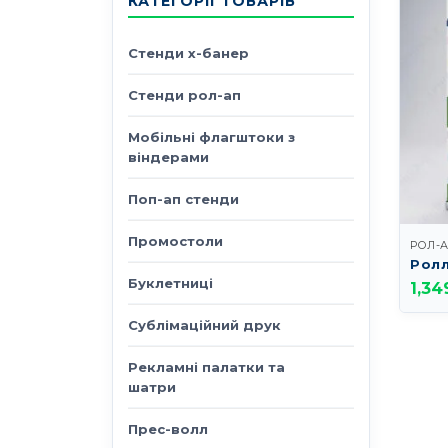
КАТЕГОРІЇ ТОВАРІВ
Стенди х-банер
Стенди рол-ап
Мобільні флагштоки з
віндерами
Поп-ап стенди
Промостоли
РОЛ-
Ролл
Буклетниці
1,34
Сублімаційний друк
Рекламні палатки та
шатри
Прес-волл