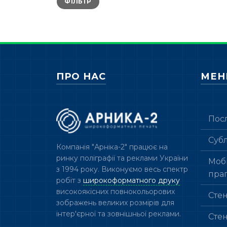
ФІЛЬТР
ціна
ціна
ПРО НАС
МЕ
Пос
Суб
Компанія "Арніка-2" працює на
ринку поліграфії та реклами України
Мобі
з 1994 року. Виконуємо весь спектр
пра
робіт з
широкоформатного друку
високоякісних повнокольорових
Сте
зображень великих розмірів для
інтер'єрної та зовнішньої реклами.
Сте