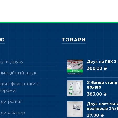
НЮ
ТОВАРИ
луги друку
Друк на ПВХ 3
300.00 ₴
лімаційний друк
Х-банер станд
льні флагштоки з
80х180
порами
383.00 ₴
нди рол-ап
Друк настільн
прапорців 24х1
нди х-банер
27.00 ₴