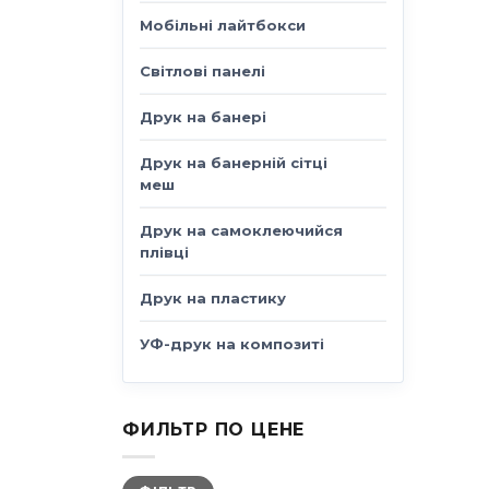
Мобільні лайтбокси
Світлові панелі
Друк на банері
Друк на банерній сітці
меш
Друк на самоклеючийся
плівці
Друк на пластику
УФ-друк на композиті
ФИЛЬТР ПО ЦЕНЕ
Мінімальна
Найбільша