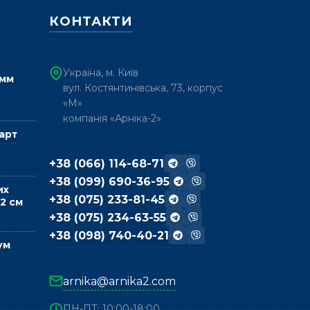
КОНТАКТИ
Україна, м. Київ
 мм
вул. Костянтинівська, 73, корпус
«М»
компанія «Арніка-2»
арт
+38 (066) 114-68-71
+38 (099) 690-36-95
их
+38 (075) 233-81-45
2 см
+38 (075) 234-63-55
+38 (098) 740-40-21
ум
arnika@arnika2.com
ПН-ПТ: 10:00-18:00