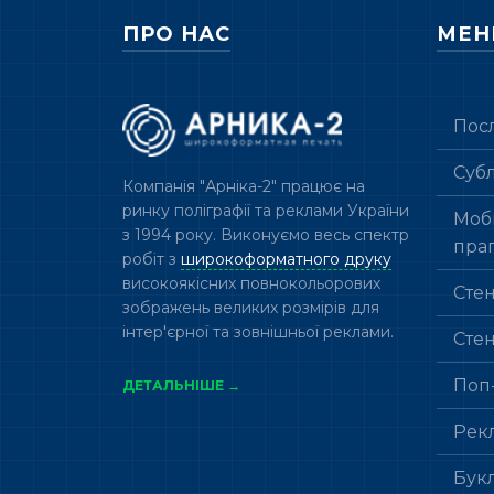
ПРО НАС
МЕ
Пос
Суб
Компанія "Арніка-2" працює на
ринку поліграфії та реклами України
Мобі
з 1994 року. Виконуємо весь спектр
пра
робіт з
широкоформатного друку
високоякісних повнокольорових
Сте
зображень великих розмірів для
інтер'єрної та зовнішньої реклами.
Сте
Поп
ДЕТАЛЬНІШЕ →
Рек
Бук