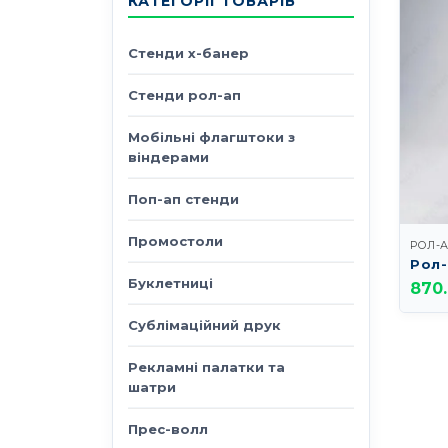
КАТЕГОРІЇ ТОВАРІВ
Стенди х-банер
Стенди рол-ап
Мобільні флагштоки з
віндерами
Поп-ап стенди
Промостоли
РОЛ-
Рол-
Буклетниці
870
Сублімаційний друк
Рекламні палатки та
шатри
Прес-волл