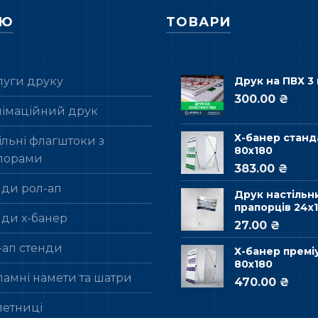
НЮ
ТОВАРИ
луги друку
Друк на ПВХ 3
300.00 ₴
лімаційний друк
Х-банер станд
льні флагштоки з
80х180
порами
383.00 ₴
нди рол-ап
Друк настільн
прапорців 24х1
нди х-банер
27.00 ₴
-ап стенди
Х-банер премі
80х180
ламні намети та шатри
470.00 ₴
летниці