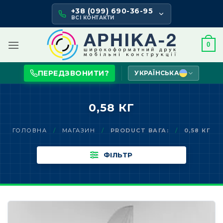
Skip
+38 (099) 690-36-95
to
ВСІ КОНТАКТИ
content
0
ПЕРЕДЗВОНИТИ?
УКРАЇНСЬКА
0,58 КГ
ГОЛОВНА
/
МАГАЗИН
/
PRODUCT ВАГА:
/
0,58 КГ
ФІЛЬТР