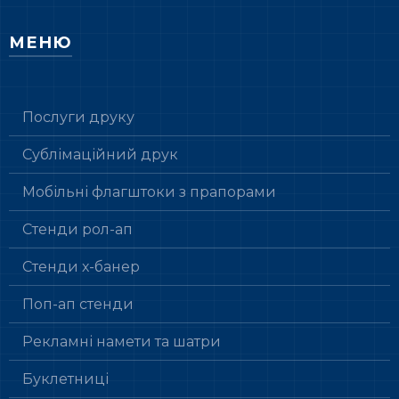
МЕНЮ
Послуги друку
Сублімаційний друк
Мобільні флагштоки з прапорами
Стенди рол-ап
Стенди х-банер
Поп-ап стенди
Рекламні намети та шатри
Буклетниці