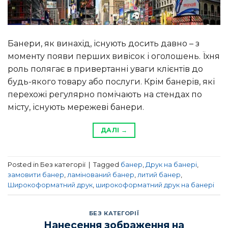
Банери, як винахід, існують досить давно – з
моменту появи перших вивісок і оголошень. Їхня
роль полягає в привертанні уваги клієнтів до
будь-якого товару або послуги. Крім банерів, які
перехожі регулярно помічають на стендах по
місту, існують мережеві банери.
ДАЛІ
→
Posted in Без категорії
|
Tagged
банер
,
Друк на банері
,
замовити банер
,
ламінований банер
,
литий банер
,
Широкоформатний друк
,
широкоформатний друк на банері
БЕЗ КАТЕГОРІЇ
Нанесення зображення на