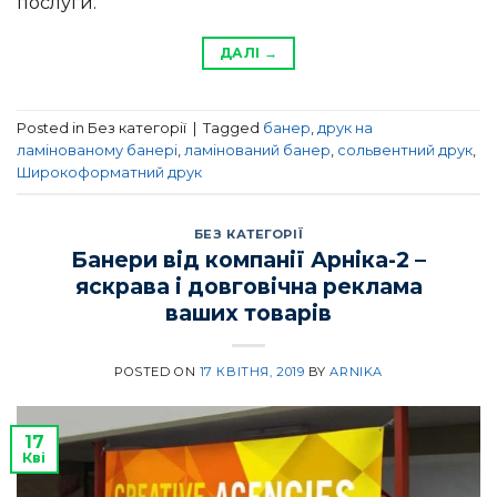
послуги.
ДАЛІ
→
Posted in Без категорії
|
Tagged
банер
,
друк на
ламінованому банері
,
ламінований банер
,
сольвентний друк
,
Широкоформатний друк
БЕЗ КАТЕГОРІЇ
Банери від компанії Арніка-2 –
яскрава і довговічна реклама
ваших товарів
POSTED ON
17 КВІТНЯ, 2019
BY
ARNIKA
17
Кві