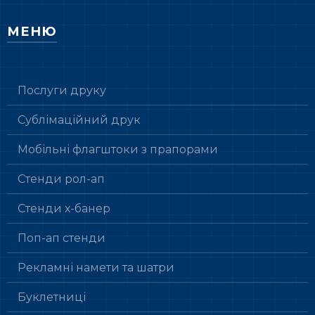
МЕНЮ
Послуги друку
Сублімаційний друк
Мобільні флагштоки з прапорами
Стенди рол-ап
Стенди х-банер
Поп-ап стенди
Рекламні намети та шатри
Буклетниці