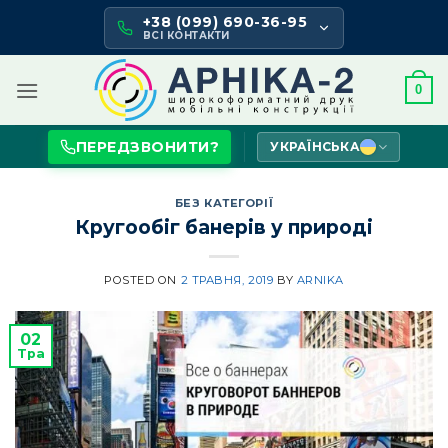
Skip
+38 (099) 690-36-95
to
ВСІ КОНТАКТИ
content
0
ПЕРЕДЗВОНИТИ?
УКРАЇНСЬКА
БЕЗ КАТЕГОРІЇ
Кругообіг банерів у природі
POSTED ON
2 ТРАВНЯ, 2019
BY
ARNIKA
02
Тра