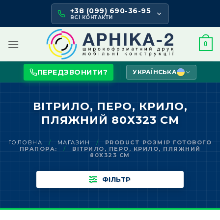
Skip
+38 (099) 690-36-95
to
ВСІ КОНТАКТИ
content
0
ПЕРЕДЗВОНИТИ?
УКРАЇНСЬКА
ВІТРИЛО, ПЕРО, КРИЛО,
ПЛЯЖНИЙ 80Х323 СМ
ГОЛОВНА
/
МАГАЗИН
/
PRODUCT РОЗМІР ГОТОВОГО
ПРАПОРА:
/
ВІТРИЛО, ПЕРО, КРИЛО, ПЛЯЖНИЙ
80Х323 СМ
ФІЛЬТР