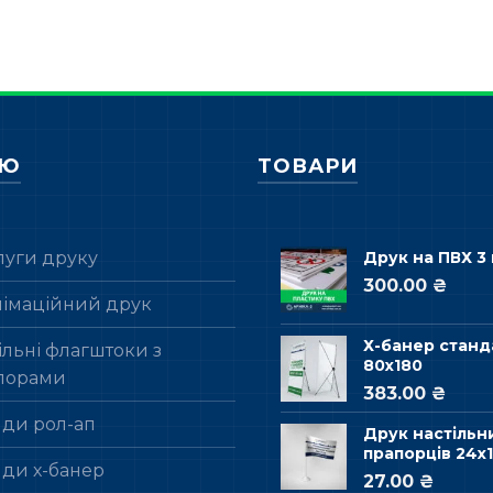
НЮ
ТОВАРИ
луги друку
Друк на ПВХ 3
300.00 ₴
лімаційний друк
Х-банер станд
льні флагштоки з
80х180
порами
383.00 ₴
нди рол-ап
Друк настільн
прапорців 24х1
нди х-банер
27.00 ₴