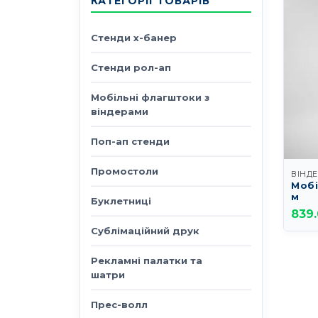
КАТЕГОРІЇ ТОВАРІВ
Стенди х-банер
Стенди рол-ап
Мобільні флагштоки з
віндерами
Поп-ап стенди
Промостоли
Мобі
м
Буклетниці
839
Сублімаційний друк
Рекламні палатки та
шатри
Прес-волл