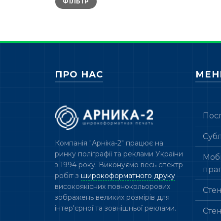
ФІЛЬТР
ціна
ціна
ПРО НАС
МЕ
Пос
Суб
Компанія "Арніка-2" працює на
ринку поліграфії та реклами України
Мобі
з 1994 року. Виконуємо весь спектр
пра
робіт з
широкоформатного друку
високоякісних повнокольорових
Сте
зображень великих розмірів для
інтер'єрної та зовнішньої реклами.
Сте