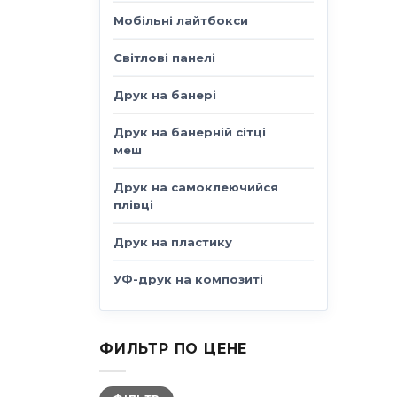
Мобільні лайтбокси
Світлові панелі
Друк на банері
Друк на банерній сітці
меш
Друк на самоклеючийся
плівці
Друк на пластику
УФ-друк на композиті
ФИЛЬТР ПО ЦЕНЕ
Мінімальна
Найбільша