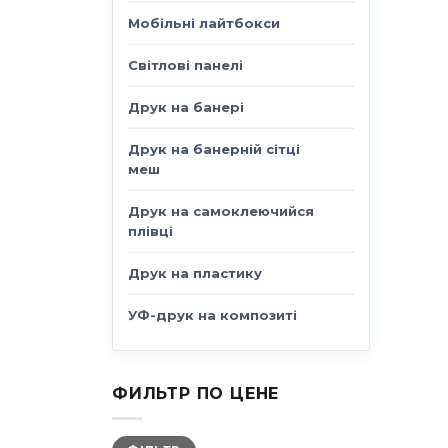
Мобільні лайтбокси
Світлові панелі
Друк на банері
Друк на банерній сітці
меш
Друк на самоклеючийся
плівці
Друк на пластику
УФ-друк на композиті
ФИЛЬТР ПО ЦЕНЕ
Мінімальна
Найбільша