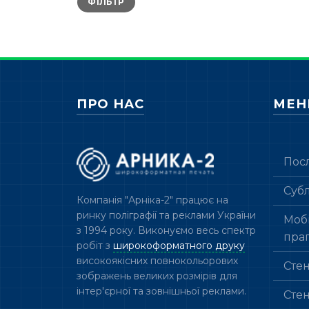
ФІЛЬТР
ціна
ціна
ПРО НАС
МЕ
Пос
Суб
Компанія "Арніка-2" працює на
ринку поліграфії та реклами України
Мобі
з 1994 року. Виконуємо весь спектр
пра
робіт з
широкоформатного друку
високоякісних повнокольорових
Сте
зображень великих розмірів для
інтер'єрної та зовнішньої реклами.
Сте