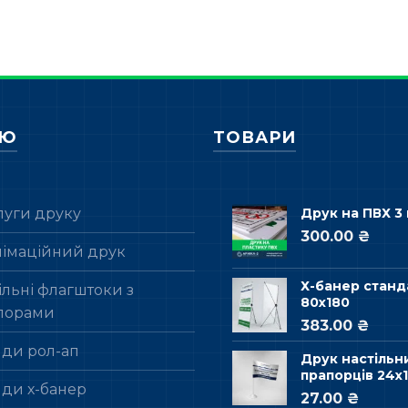
НЮ
ТОВАРИ
луги друку
Друк на ПВХ 3
300.00 ₴
лімаційний друк
Х-банер станд
льні флагштоки з
80х180
порами
383.00 ₴
нди рол-ап
Друк настільн
прапорців 24х1
нди х-банер
27.00 ₴