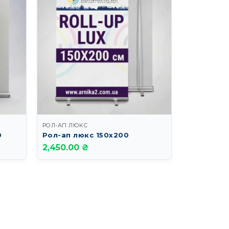
РОЛ-АП ЛЮКС
0
Рол-ап люкс 150х200
2,450.00 ₴