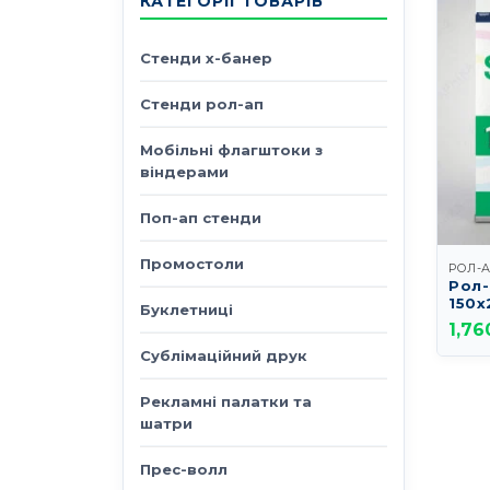
КАТЕГОРІЇ ТОВАРІВ
Стенди х-банер
Стенди рол-ап
Мобільні флагштоки з
віндерами
Поп-ап стенди
Промостоли
РОЛ-
Рол-
150х
Буклетниці
1,76
Сублімаційний друк
Рекламні палатки та
шатри
Прес-волл