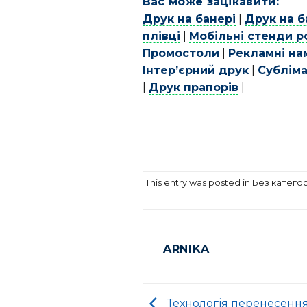
Вас може зацікавити:
Друк на банері
|
Друк на б
плівці
|
Мобільні стенди р
Промостоли
|
Рекламні на
Інтер’єрний друк
|
Субліма
|
Друк прапорів
|
This entry was posted in Без катего
ARNIKA
Технологія перенесенн