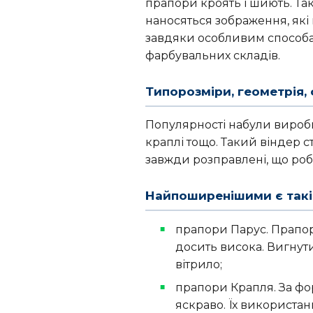
прапори кроять і шиють. Так
наносяться зображення, які 
завдяки особливим способам
фарбувальних складів.
Типорозміри, геометрія,
Популярності набули вироби
краплі тощо. Такий віндер 
завжди розправлені, що роб
Найпоширенішими є такі 
прапори Парус. Прапорц
досить висока. Вигнут
вітрило;
прапори Крапля. За фо
яскраво. Їх використа