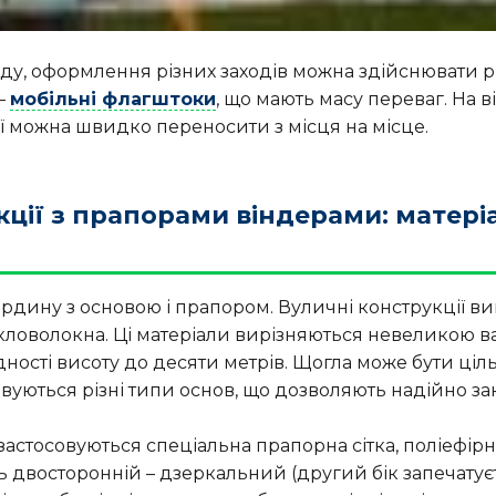
нду, оформлення різних заходів можна здійснювати 
–
мобільні флагштоки
, що мають масу переваг. На в
ії можна швидко переносити з місця на місце.
кції з прапорами віндерами: матері
рдину з основою і прапором. Вуличні конструкції ви
, скловолокна. Ці матеріали вирізняються невеликою в
дності висоту до десяти метрів. Щогла може бути ціл
вуються різні типи основ, що дозволяють надійно зак
астосовуються спеціальна прапорна сітка, поліефірн
двосторонній – дзеркальний (другий бік запечатуєть