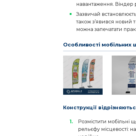
навантаження. Віндер 
Зазвичай встановлюєтьс
також з’явився новий 
можна запечатати прак
Особливості мобільних щ
Конструкції відрізняють
Розмістити мобільні щ
рельєфу місцевості: на