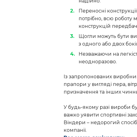
надійно.
Переносні конструкції
потрібно, всю роботу 
конструкцій передбаче
Щогли можуть бути виг
з одного або двох бокі
Незважаючи на легкіст
неодноразово.
Із запропонованих виробника
прапори у вигляді пера, віт
призначення та інших чинни
У будь-якому разі вироби б
важко уявити спортивні зах
Віндери – недорогий спосіб 
компанії.