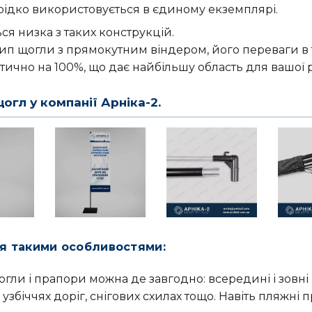
рідко використовується в єдиному екземплярі.
я низка з таких конструкцій.
тип щогли з прямокутним віндером, його переваги в
тично на 100%, що дає найбільшу область для вашої 
огл у компанії Арніка-2.
ся такими особливостями:
огли і прапори можна де завгодно: всередині і зовні
 узбіччях доріг, снігових схилах тощо. Навіть пляжн