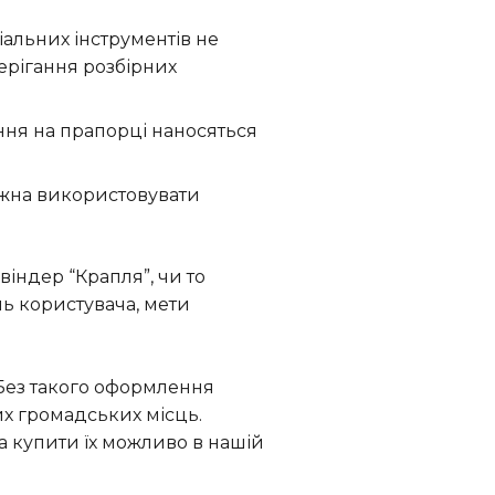
іальних інструментів не
ерігання розбірних
ення на прапорці наносяться
ожна використовувати
віндер “Крапля”, чи то
нь користувача, мети
 Без такого оформлення
их громадських місць.
 а купити їх можливо в нашій