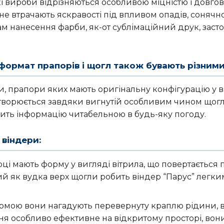
і вироби відрізняються особливою міцністю і довгов
не втрачають яскравості під впливом опадів, сонячно
 нанесення фарби, як-от сублімаційний друк, заст
 формат прапорів і щогл також бувають різними
, прапори яких мають оригінальну конфігурацію у ви
створюється завдяки вигнутій особливим чином щогл
ить інформацію читабельною в будь-яку погоду.
віндери:
і мають форму у вигляді вітрила, що повертається під
ий як вудка верх щогли робить віндер “Парус” легки
рмою вони нагадують перевернуту краплю рідини, в
ння особливо ефективне на відкритому просторі, вон