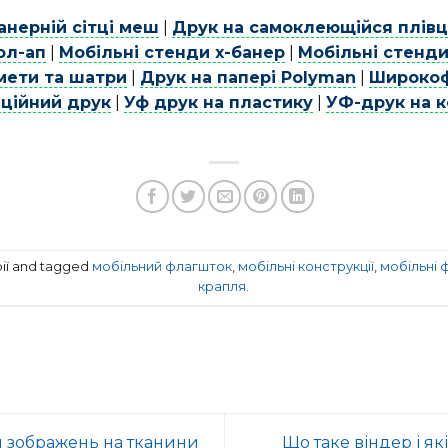
анерній сітці меш
|
Друк на самоклеющійся плівц
ол-ап
|
Мобільні стенди х-банер
|
Мобільні стенд
мети та шатри
|
Друк на папері Polyman
|
Широкоф
ційний друк
|
Уф друк на пластику
|
УФ-друк на к
рії and tagged
мобільний флагшток
,
мобільні конструкції
,
мобільні 
крапля
.
я зображень на тканини
Що таке віндер і як