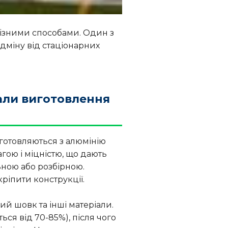
різними способами. Один з
ідміну від стаціонарних
али виготовлення
готовляються з алюмінію
агою і міцністю, що дають
ьною або розбірною.
ріпити конструкції.
ий шовк та інші матеріали.
ся від 70-85%), після чого