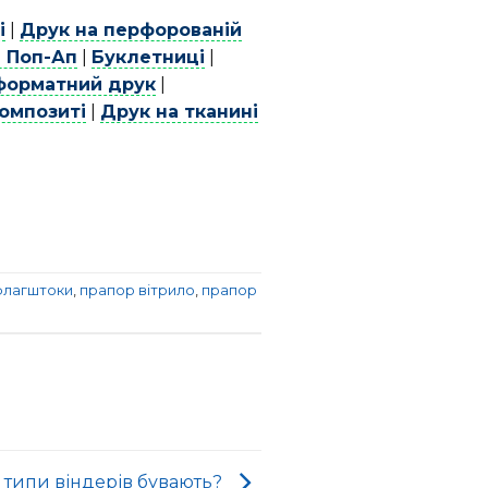
і
|
Друк на перфорованій
и Поп-Ап
|
Буклетниці
|
орматний друк
|
омпозиті
|
Друк на тканині
флагштоки
,
прапор вітрило
,
прапор
і типи віндерів бувають?