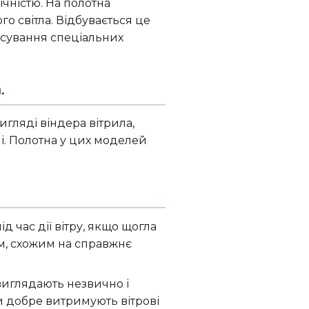
ічністю. На полотна
го світла. Відбувається це
осування спеціальних
.
гляді віндера вітрила,
і. Полотна у цих моделей
 час дії вітру, якщо щогла
м, схожим на справжнє
иглядають незвично і
и добре витримують вітрові