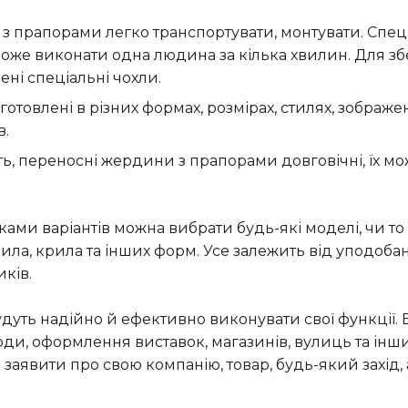
 з прапорами легко транспортувати, монтувати. Спец
може виконати одна людина за кілька хвилин. Для зб
ні спеціальні чохли.
отовлені в різних формах, розмірах, стилях, зображ
в.
ь, переносні жердини з прапорами довговічні, їх м
ми варіантів можна вибрати будь-які моделі, чи то 
рила, крила та інших форм. Усе залежить від уподоба
ків.
удуть надійно й ефективно виконувати свої функції.
оди, оформлення виставок, магазинів, вулиць та інш
заявити про свою компанію, товар, будь-який захід,