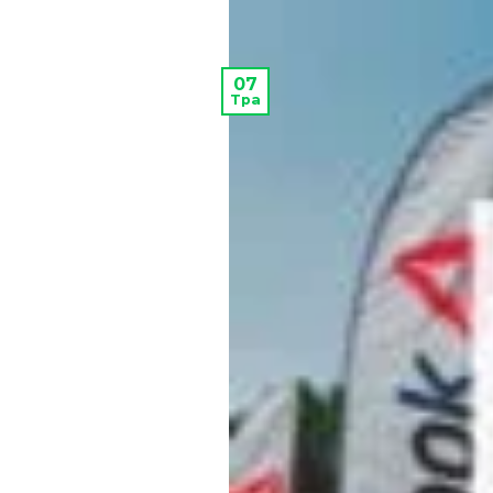
07
Тра