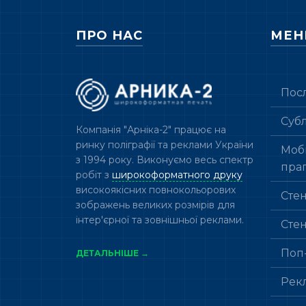
ПРО НАС
МЕ
Пос
Суб
Компанія "Арніка-2" працює на
ринку поліграфії та реклами України
Мобі
з 1994 року. Виконуємо весь спектр
пра
робіт з
широкоформатного друку
високоякісних повнокольорових
Сте
зображень великих розмірів для
інтер'єрної та зовнішньої реклами.
Сте
Поп
ДЕТАЛЬНІШЕ →
Рек