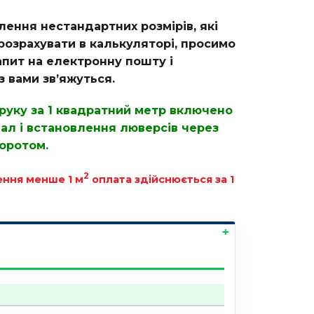
лення нестандартних розмірів, які
озрахувати в калькуляторі, просимо
апит на електронну пошту і
 вами зв’яжуться.
друку за 1 квадратний метр включено
ал і встановлення люверсів через
воротом.
2
ення менше 1 м
оплата здійснюється за 1