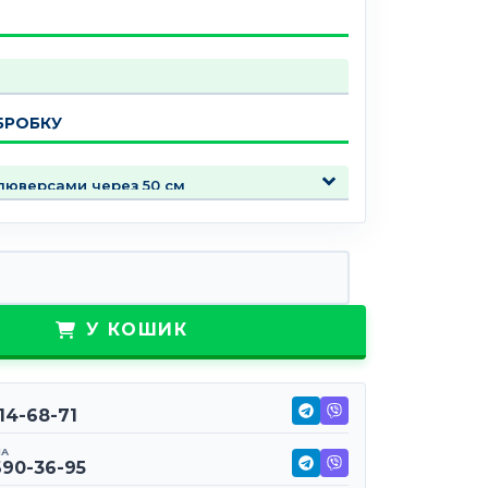
БРОБКУ
ькість
У КОШИК
114-68-71
НА
690-36-95