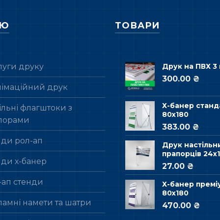
НЮ
ТОВАРИ
луги друку
Друк на ПВХ 3
300.00 ₴
лімаційний друк
Х-банер станд
льні флагштоки з
80х180
порами
383.00 ₴
нди рол-ап
Друк настільн
прапорців 24х1
нди х-банер
27.00 ₴
-ап стенди
Х-банер премі
80х180
ламні намети та шатри
470.00 ₴