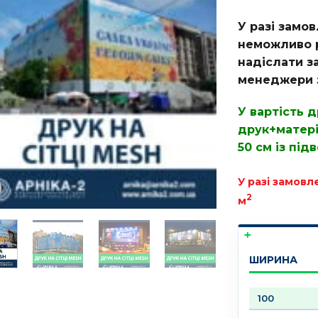
У разі замов
неможливо р
надіслати з
менеджери з
У вартість 
друк+матері
50 см із під
У разі замовл
2
м
ШИРИНА