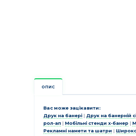
ОПИС
Вас може зацікавити:
Друк на банері
|
Друк на банерній с
рол-ап
|
Мобільні стенди х-банер
|
М
Рекламні намети та шатри
|
Широко