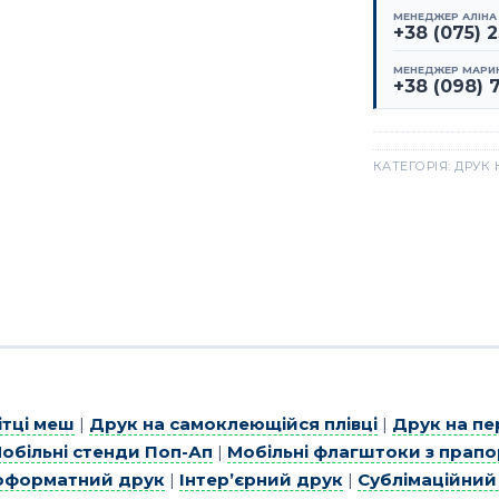
МЕНЕДЖЕР АЛІНА
+38 (075) 
МЕНЕДЖЕР МАРИ
+38 (098) 
КАТЕГОРІЯ:
ДРУК 
ітці меш
|
Друк на самоклеющійся плівці
|
Друк на пе
обільні стенди Поп-Ап
|
Мобільні флагштоки з прап
форматний друк
|
Інтер’єрний друк
|
Сублімаційний