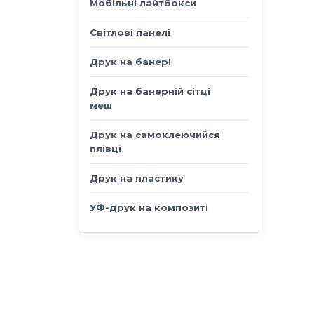
Мобільні лайтбокси
Світлові панелі
Друк на банері
Друк на банерній сітці
меш
Друк на самоклеючийся
плівці
Друк на пластику
УФ-друк на композиті