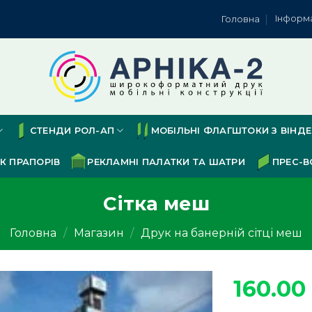
Інформ
Головна
СТЕНДИ РОЛ-АП
МОБІЛЬНІ ФЛАГШТОКИ З ВІНД
К ПРАПОРІВ
РЕКЛАМНІ ПАЛАТКИ ТА ШАТРИ
ПРЕС-В
Сітка меш
Головна
/
Магазин
/
Друк на банерній сітці меш
160.00