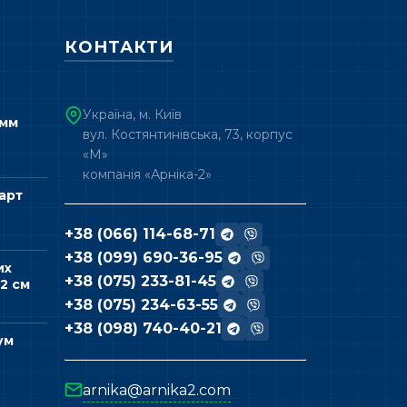
КОНТАКТИ
Україна, м. Київ
 мм
вул. Костянтинівська, 73, корпус
«М»
компанія «Арніка-2»
арт
+38 (066) 114-68-71
+38 (099) 690-36-95
их
+38 (075) 233-81-45
2 см
+38 (075) 234-63-55
+38 (098) 740-40-21
ум
arnika@arnika2.com