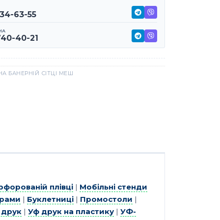
234-63-55
НА
740-40-21
НА БАНЕРНІЙ СІТЦІ МЕШ
рфорованій плівці
|
Мобільні стенди
орами
|
Буклетниці
|
Промостоли
|
 друк
|
Уф друк на пластику
|
УФ-