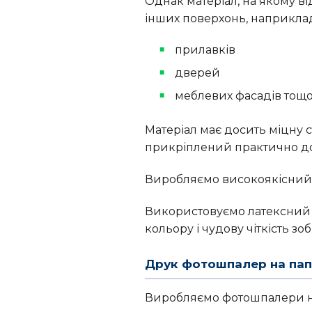
Однак матеріал, на якому в
інших поверхонь, наприкла
прилавків
дверей
меблевих фасадів тощо
Матеріал має досить міцну 
прикріплений практично до 
Виробляємо високоякісний 
Використовуємо латексний 
кольору і чудову чіткість зо
Друк фотошпалер на папе
Виробляємо фотошпалери на