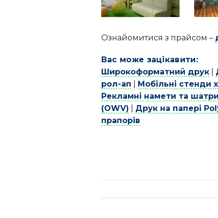
Ознайомитися з прайсом –
Вас може зацікавити:
Широкоформатний друк
|
рол-ап
|
Мобільні стенди 
Рекламні намети та шатр
(OWV)
|
Друк на папері Po
прапорів