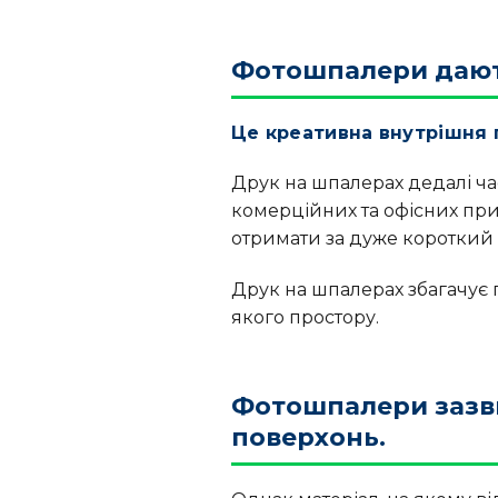
Фотошпалери дають
Це креативна внутрішня 
Друк на шпалерах дедалі ча
комерційних та офісних пр
отримати за дуже короткий ч
Друк на шпалерах збагачує 
якого простору.
Фотошпалери зазв
поверхонь.