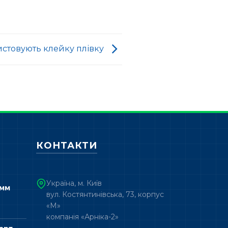
истовують клейку плівку
КОНТАКТИ
Україна, м. Київ
 мм
вул. Костянтинівська, 73, корпус
«М»
компанія «Арніка-2»