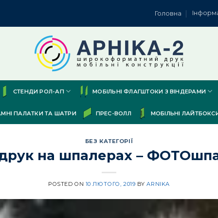
Інформ
Головна
СТЕНДИ РОЛ-АП
МОБІЛЬНІ ФЛАГШТОКИ З ВІНДЕРАМИ
АМНІ ПАЛАТКИ ТА ШАТРИ
ПРЕС-ВОЛЛ
МОБІЛЬНІ ЛАЙТБОКС
БЕЗ КАТЕГОРІЇ
друк на шпалерах – ФОТОшп
POSTED ON
10 ЛЮТОГО, 2019
BY
ARNIKA