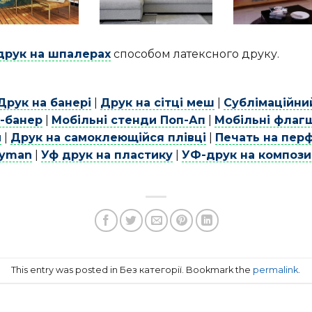
друк на шпалерах
способом латексного друку.
Друк на банері
|
Друк на сітці меш
|
Сублімаційни
х-банер
|
Мобільні стенди Поп-Ап
|
Мобільні флаг
и
|
Друк на самоклеющійся плівці
|
Печать на пер
lyman
|
Уф друк на пластику
|
УФ-друк на компози
This entry was posted in Без категорії. Bookmark the
permalink
.