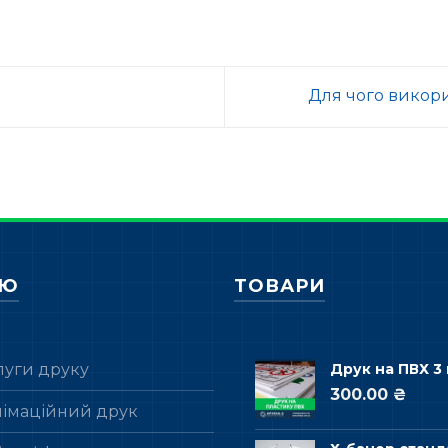
Для чого викор
НЮ
ТОВАРИ
луги друку
Друк на ПВХ 3
300.00 ₴
лімаційний друк