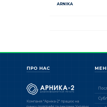
ARNIKA
ПРО НАС
МЕ
Пос
Суб
Компанія "Арніка-2" працює на
ринку поліграфії та реклами України