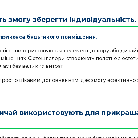
 змогу зберегти індивідуальність.
прикраса будь-якого приміщення.
стіше використовують як елемент декору або дизайну
иміщеннях. Фотошпалери створюють полотно з естет
ас і без великих витрат.
простір цікавим доповненням, дає змогу ефективно 
ичай використовують для прикраша