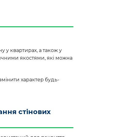
 у квартирах, а також у
ичними якостями, які можна
змінити характер будь-
ння стінових