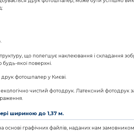
ідбувається друк фотошпалер, може бути успішно в
д:
.
структуру, що полегшує наклеювання і складання зоб
будь-якої поверхні.
друк фотошпалер у Києві.
екологічно чистий фотодрук. Латексний фотодрук з
браження.
рі шириною до 1,37 м.
 основі графічних файлів, наданих нам замовником