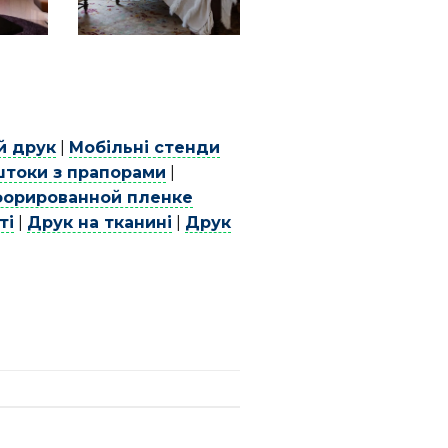
й друк
|
Мобільні стенди
штоки з прапорами
|
форированной пленке
ті
|
Друк на тканині
|
Друк