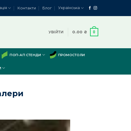
ація
Українська
Контакти
Блог
0
УВІЙТИ
0.00
₴
ПОП-АП СТЕНДИ
ПРОМОСТОЛИ
И
алери