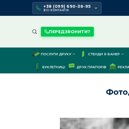
Skip
+38 (099) 690-36-95
to
ВСІ КОНТАКТИ
content
ПЕРЕДЗВОНИТИ?
ПОСЛУГИ ДРУКУ
СТЕНДИ Х-БАНЕР
БУКЛЕТНИЦІ
ДРУК ПРАПОРІВ
РЕКЛ
Фото