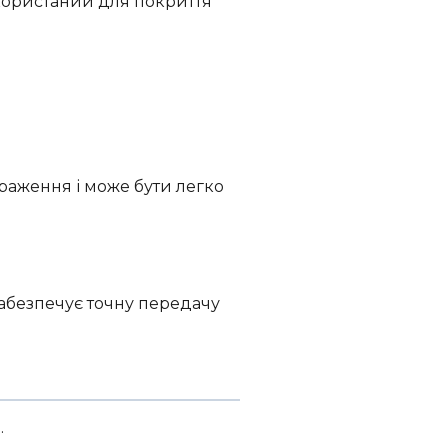
икористаний для покриття
раження і може бути легко
абезпечує точну передачу
.