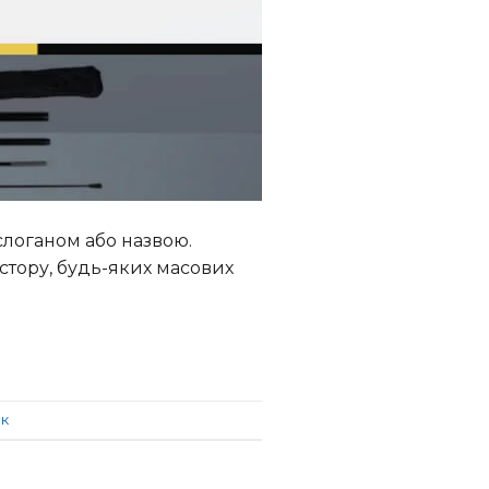
слоганом або назвою.
стору, будь-яких масових
к