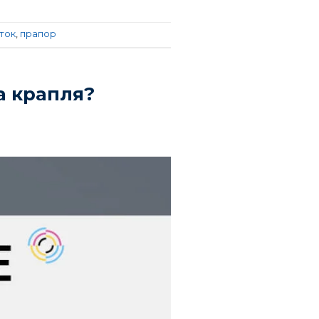
ток
,
прапор
а крапля?