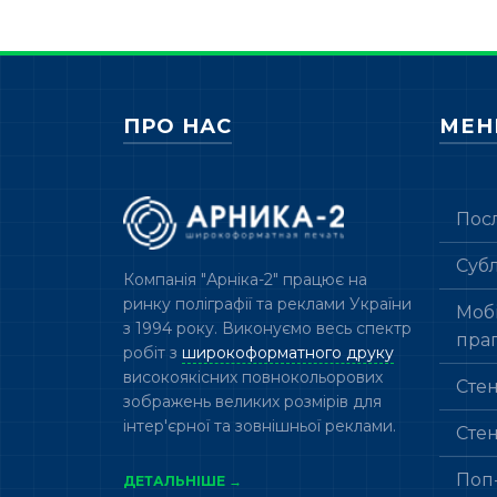
ПРО НАС
МЕ
Пос
Суб
Компанія "Арніка-2" працює на
ринку поліграфії та реклами України
Мобі
з 1994 року. Виконуємо весь спектр
пра
робіт з
широкоформатного друку
високоякісних повнокольорових
Сте
зображень великих розмірів для
інтер'єрної та зовнішньої реклами.
Сте
Поп
ДЕТАЛЬНІШЕ →