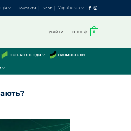
ація
Українська
Контакти
Блог
0
УВІЙТИ
0.00
₴
ПОП-АП СТЕНДИ
ПРОМОСТОЛИ
И
вають?