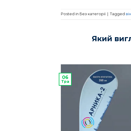
Posted in Без категорії
|
Tagged
ві
Який виг
06
Тра