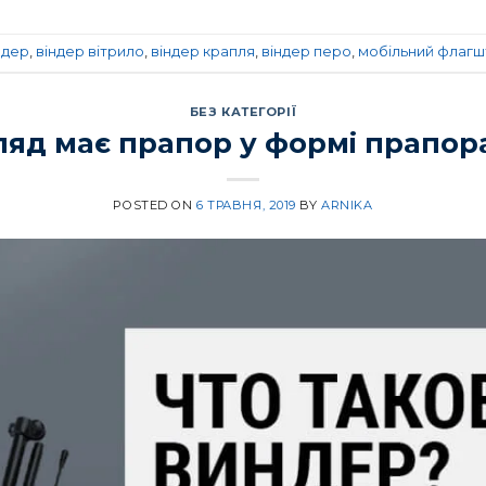
ндер
,
віндер вітрило
,
віндер крапля
,
віндер перо
,
мобільний флагш
БЕЗ КАТЕГОРІЇ
ляд має прапор у формі прапор
POSTED ON
6 ТРАВНЯ, 2019
BY
ARNIKA