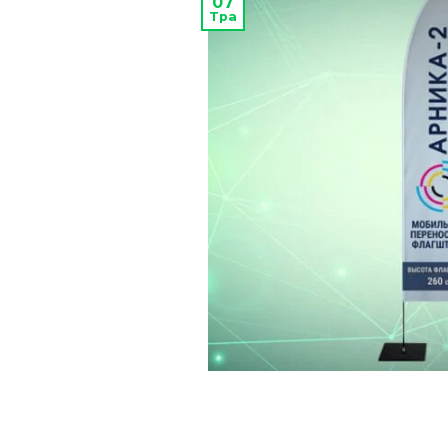
07
Тра