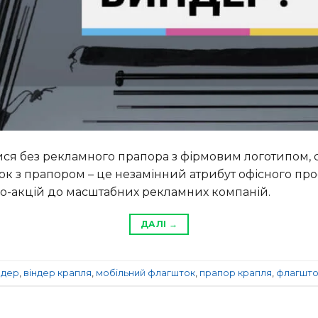
тися без рекламного прапора з фірмовим логотипом, 
к з прапором – це незамінний атрибут офісного про
мо-акцій до масштабних рекламних компаній.
ДАЛІ
→
ндер
,
віндер крапля
,
мобільний флагшток
,
прапор крапля
,
флагшто