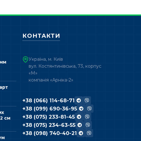
КОНТАКТИ
Україна, м. Київ
 мм
вул. Костянтинівська, 73, корпус
«М»
компанія «Арніка-2»
арт
+38 (066) 114-68-71
+38 (099) 690-36-95
их
+38 (075) 233-81-45
2 см
+38 (075) 234-63-55
+38 (098) 740-40-21
ум