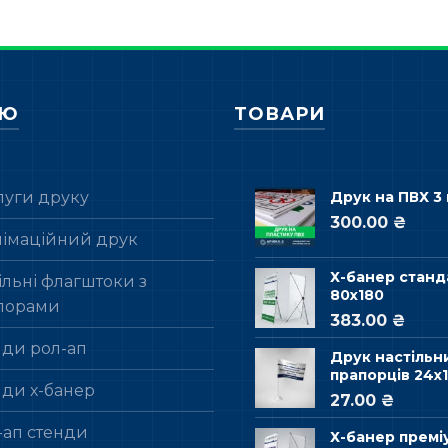
НЮ
ТОВАРИ
луги друку
Друк на ПВХ 3
300.00 ₴
лімаційний друк
Х-банер станд
льні флагштоки з
80х180
порами
383.00 ₴
нди рол-ап
Друк настільн
прапорців 24х1
нди х-банер
27.00 ₴
-ап стенди
Х-банер премі