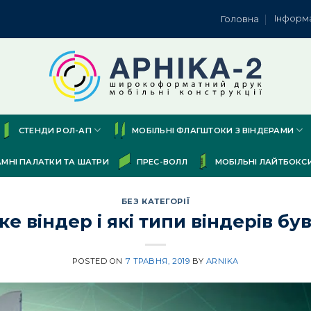
Інформ
Головна
СТЕНДИ РОЛ-АП
МОБІЛЬНІ ФЛАГШТОКИ З ВІНДЕРАМИ
АМНІ ПАЛАТКИ ТА ШАТРИ
ПРЕС-ВОЛЛ
МОБІЛЬНІ ЛАЙТБОКС
БЕЗ КАТЕГОРІЇ
ке віндер і які типи віндерів бу
POSTED ON
7 ТРАВНЯ, 2019
BY
ARNIKA