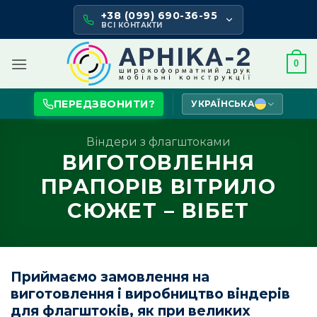
Skip
+38 (099) 690-36-95
to
ВСІ КОНТАКТИ
content
0
ПЕРЕДЗВОНИТИ?
УКРАЇНСЬКА
Віндери з флагштоками
ВИГОТОВЛЕННЯ
ПРАПОРІВ ВІТРИЛО
СЮЖЕТ – ВІБЕТ
Приймаємо замовлення на
виготовлення і виробництво віндерів
для флагштоків, як при великих