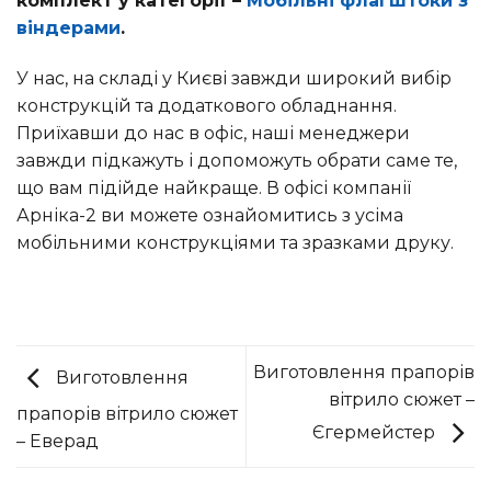
комплект у категорії –
Мобільні флагштоки з
віндерами
.
У нас, на складі у Києві завжди широкий вибір
конструкцій та додаткового обладнання.
Приїхавши до нас в офіс, наші менеджери
завжди підкажуть і допоможуть обрати саме те,
що вам підійде найкраще. В офісі компанії
Арніка-2 ви можете ознайомитись з усіма
мобільними конструкціями та зразками друку.
Виготовлення прапорів
Виготовлення
вітрило сюжет –
прапорів вітрило сюжет
Єгермейстер
– Еверад