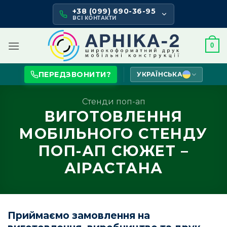
Skip
+38 (099) 690-36-95
to
ВСІ КОНТАКТИ
content
0
ПЕРЕДЗВОНИТИ?
УКРАЇНСЬКА
Стенди поп-ап
ВИГОТОВЛЕННЯ
МОБІЛЬНОГО СТЕНДУ
ПОП-АП СЮЖЕТ –
АІРАСТАНА
Приймаємо замовлення на