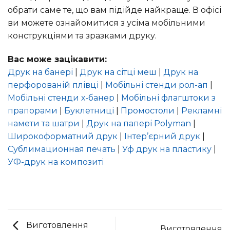
обрати саме те, що вам підійде найкраще. В офісі
ви можете ознайомитися з усіма мобільними
конструкціями та зразками друку.
Вас може зацікавити:
Друк на банері
|
Друк на сітці меш
|
Друк на
перфорованій плівці
|
Мобільні стенди рол-ап
|
Мобільні стенди х-банер
|
Мобільні флагштоки з
прапорами
|
Буклетниці
|
Промостоли
|
Рекламні
намети та шатри
|
Друк на папері Polyman
|
Широкоформатний друк
|
Інтер’єрний друк
|
Сублимационная печать
|
Уф друк на пластику
|
УФ-друк на композиті
Виготовлення
Виготовлення