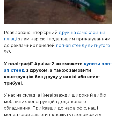
Реалізовано інтер’єрний
друк на самоклейній
плівці
з ламінарією і подальшим прикатуванням
до рекламних панелей
поп-ап стенду вигнутого
5х3.
У поліграфії Арніка-2 ви зможете
купити поп-
ап стенд
з друком, а також замовити
конструкцію без друку у валізі або кейс-
трибуні.
У нас на складі в Києві завжди широкий вибір
мобільних конструкцій і додаткового
обладнання. Приїхавши до нас в офіс, наші
менеджери завжди підкажуть і допоможуть