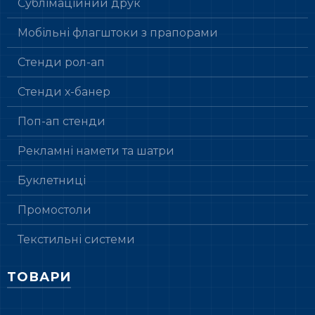
Сублімаційний друк
Мобільні флагштоки з прапорами
Стенди рол-ап
Стенди х-банер
Поп-ап стенди
Рекламні намети та шатри
Буклетниці
Промостоли
Текстильні системи
ТОВАРИ