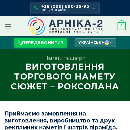
Skip
+38 (099) 690-36-95
to
ВСІ КОНТАКТИ
content
0
ПЕРЕДЗВОНИТИ?
УКРАЇНСЬКА
Намети та шатри
ВИГОТОВЛЕННЯ
ТОРГОВОГО НАМЕТУ
СЮЖЕТ – РОКСОЛАНА
Приймаємо замовлення на
виготовлення, виробництво та друк
рекламних наметів і шатрів піраміда.