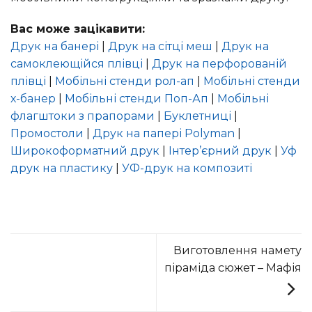
Вас може зацікавити:
Друк на банері
|
Друк на сітці меш
|
Друк на
самоклеющійся плівці
|
Друк на перфорованій
плівці
|
Мобільні стенди рол-ап
|
Мобільні стенди
х-банер
|
Мобільні стенди Поп-Ап
|
Мобільні
флагштоки з прапорами
|
Буклетниці
|
Промостоли
|
Друк на папері Polyman
|
Широкоформатний друк
|
Інтер’єрний друк
|
Уф
друк на пластику
|
УФ-друк на композиті
Виготовлення намету
піраміда сюжет – Мафія