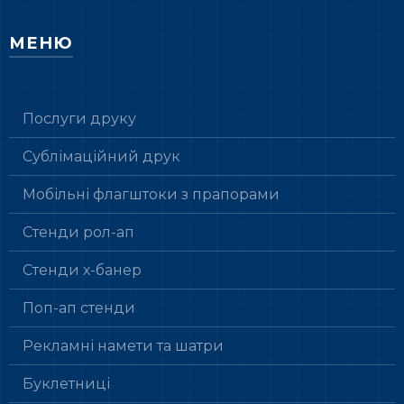
МЕНЮ
Послуги друку
Сублімаційний друк
Мобільні флагштоки з прапорами
Стенди рол-ап
Стенди х-банер
Поп-ап стенди
Рекламні намети та шатри
Буклетниці