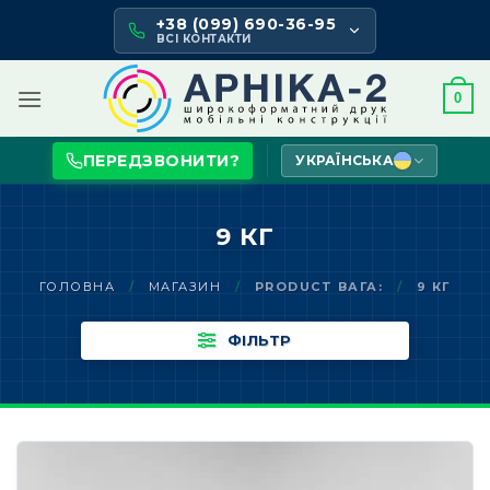
Skip
+38 (099) 690-36-95
to
ВСІ КОНТАКТИ
content
0
ПЕРЕДЗВОНИТИ?
УКРАЇНСЬКА
9 КГ
ГОЛОВНА
/
МАГАЗИН
/
PRODUCT ВАГА:
/
9 КГ
ФІЛЬТР